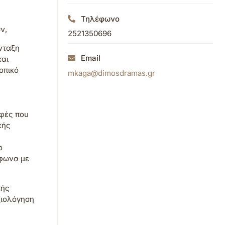
Τηλέφωνο
ν,
2521350696
ύνταξη
Email
και
οπικό
mkaga@dimosdramas.gr
οφές που
κής
ο
μφωνα με
κής
ξιολόγηση