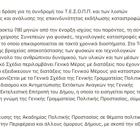
δράση για τη συνδρομή του Τ.Ε.Σ.Ο.Π.Π. και των λοιπών
ς και ανάλυσης της επικινδυνότητας εκδήλωσης καταστροφώ
εκαοκτώ (18) μηνών από την έναρξη ισχύος του παρόντος, τη σ
χείρισης Συνεπειών για φυσικές, τεχνολογικές καταστροφές 
το οποίο επικαιροποιείται σε τακτά χρονικά διαστήματα. Στο Τ
της βραχείας αποκατάστασης των φυσικών και τεχνολογικών
σύνολο του ανθρώπινου δυναμικού, των υλικών και των μέσων
κό Σχέδιο περιλαμβάνει Γενικό Μέρος με διατάξεις που έχουν
εξειδικεύουν τις διατάξεις του Γενικού Μέρους για καταστρ
μονίζεται με τα Γενικά Σχέδια της Γενικής Γραμματείας Πολιτι
εδιασμού και Αντιμετώπισης Εκτάκτων Αναγκών της Γενικής
κτελεστική Επιτροπή του Δήμου, η οποία το εισηγείται προς τ
ωνη γνώμη της Γενικής Γραμματείας Πολιτικής Προστασίας, σύ
υσης της Ακαδημίας Πολιτικής Προστασίας σε θέματα πολιτι
ε την Περιφέρεια και άλλους όμορους Δήμους, με σκοπό την α