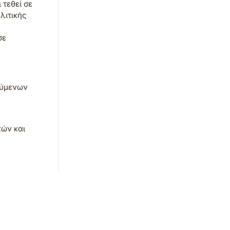
 τεθεί σε
λιτικής
σε
ούμενων
κών και