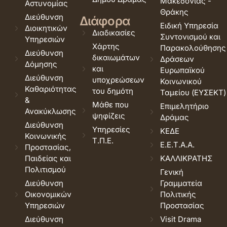
Μακεδονίας -
Αστυνομίας
Θράκης
Διεύθυνση
Διάφορα
Ειδική Υπηρεσία
Διοικητικών
Διαδικασίες
Συντονισμού και
Υπηρεσιών
Χάρτης
Παρακολούθησης
Διεύθυνση
δικαιωμάτων
Δράσεων
Δόμησης
και
Ευρωπαϊκού
Διεύθυνση
υποχρεώσεων
Κοινωνικού
Καθαριότητας
του δημότη
Ταμείου (ΕΥΣΕΚΤ)
&
Μάθε που
Επιμελητήριο
Ανακύκλωσης
ψηφίζεις
Δράμας
Διεύθυνση
Υπηρεσίες
ΚΕΔΕ
Κοινωνικής
Τ.Π.Ε.
Ε.Ε.Τ.Α.Α.
Προστασίας,
Παιδείας και
ΚΑΛΛΙΚΡΑΤΗΣ
Πολιτισμού
Γενική
Διεύθυνση
Γραμματεία
Οικονομικών
Πολιτικής
Υπηρεσιών
Προστασίας
Διεύθυνση
Visit Drama