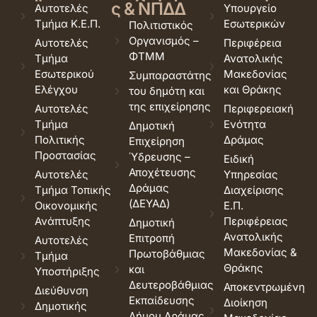
ς & ΝΠΔΔ
Αυτοτελές
Υπουργείο
Τμήμα Κ.Ε.Π.
Εσωτερικών
Πολιτιστικός
Οργανισμός –
Αυτοτελές
Περιφέρεια
ΦΤΜΜ
Τμήμα
Ανατολικής
Εσωτερικού
Μακεδονίας
Συμπαραστάτης
Ελέγχου
και Θράκης
του δημότη και
της επιχείρησης
Αυτοτελές
Περιφερειακή
Τμήμα
Ενότητα
Δημοτική
Πολιτικής
Δράμας
Επιχείρηση
Προστασίας
Ύδρευσης –
Ειδική
Αποχέτευσης
Αυτοτελές
Υπηρεσίας
Δράμας
Τμήμα Τοπικής
Διαχείρισης
(ΔΕΥΑΔ)
Οικονομικής
Ε.Π.
Ανάπτυξης
Περιφέρειας
Δημοτική
Ανατολικής
Επιτροπή
Αυτοτελές
Μακεδονίας &
Πρωτοβάθμιας
Τμήμα
Θράκης
και
Υποστήριξης
Δευτεροβάθμιας
Αποκεντρωμένη
Διεύθυνση
Εκπαίδευσης
Διοίκηση
Δημοτικής
Δήμου Δράμας