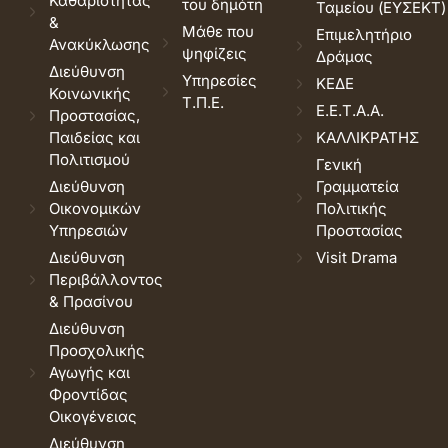
Καθαριότητας
του δημότη
Ταμείου (ΕΥΣΕΚΤ)
&
Μάθε που
Επιμελητήριο
Ανακύκλωσης
ψηφίζεις
Δράμας
Διεύθυνση
Υπηρεσίες
ΚΕΔΕ
Κοινωνικής
Τ.Π.Ε.
Ε.Ε.Τ.Α.Α.
Προστασίας,
Παιδείας και
ΚΑΛΛΙΚΡΑΤΗΣ
Πολιτισμού
Γενική
Διεύθυνση
Γραμματεία
Οικονομικών
Πολιτικής
Υπηρεσιών
Προστασίας
Διεύθυνση
Visit Drama
Περιβάλλοντος
& Πρασίνου
Διεύθυνση
Προσχολικής
Αγωγής και
Φροντίδας
Οικογένειας
Διεύθυνση