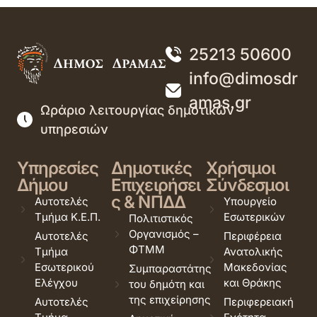
25213 50600
info@dimosdr
amas.gr
Ωράριο λειτουργίας δημοτικών
υπηρεσιών
Υπηρεσίες
Δημοτικές
Χρήσιμοι
Δήμου
Επιχειρήσει
Σύνδεσμοι
ς & ΝΠΔΔ
Αυτοτελές
Υπουργείο
Τμήμα Κ.Ε.Π.
Εσωτερικών
Πολιτιστικός
Οργανισμός –
Αυτοτελές
Περιφέρεια
ΦΤΜΜ
Τμήμα
Ανατολικής
Εσωτερικού
Μακεδονίας
Συμπαραστάτης
Ελέγχου
και Θράκης
του δημότη και
της επιχείρησης
Αυτοτελές
Περιφερειακή