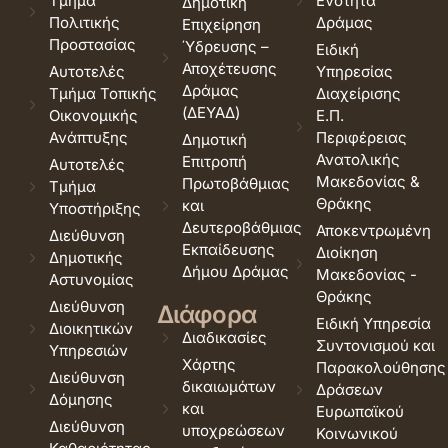
Τμήμα
Ενότητα
Δημοτική
Πολιτικής
Δράμας
Επιχείρηση
Προστασίας
Ύδρευσης –
Ειδική
Αποχέτευσης
Αυτοτελές
Υπηρεσίας
Δράμας
Τμήμα Τοπικής
Διαχείρισης
(ΔΕΥΑΔ)
Οικονομικής
Ε.Π.
Ανάπτυξης
Περιφέρειας
Δημοτική
Ανατολικής
Επιτροπή
Αυτοτελές
Μακεδονίας &
Πρωτοβάθμιας
Τμήμα
Θράκης
και
Υποστήριξης
Δευτεροβάθμιας
Αποκεντρωμένη
Διεύθυνση
Εκπαίδευσης
Διοίκηση
Δημοτικής
Δήμου Δράμας
Μακεδονίας -
Αστυνομίας
Θράκης
Διεύθυνση
Διάφορα
Ειδική Υπηρεσία
Διοικητικών
Διαδικασίες
Συντονισμού και
Υπηρεσιών
Χάρτης
Παρακολούθησης
Διεύθυνση
δικαιωμάτων
Δράσεων
Δόμησης
και
Ευρωπαϊκού
Διεύθυνση
υποχρεώσεων
Κοινωνικού