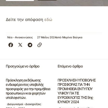
Δείτε την απόφαση
εδώ
Νέα - Ανακοινώσεις
27 Μαΐου 2024
από
Μαρίνα Βούγκα
Προηγούμενο άρθρο
Επόμενο άρθρο
Πρόσκληση εκδήλωσης
ΠΡΟΣΚΛΗΣΗ ΥΠΟΒΟΛΗΣ
ενδιαφέροντος υποβολής
ΠΡΟΣΦΟΡΑΣ ΓΙΑ ΤΗΝ
προσφοράς για την προμήθεια
ΠΡΟΜΗΘΕΙΑ ΕΝΤΥΠΟΥ
προσωπικών και φορητών
ΥΛΙΚΟΥ ΓΙΑ ΤΙΣ
υπολογιστών.
ΕΥΡΩΕΚΛΟΓΕΣ ΤΗΣ 9ης
ΙΟΥΝΙΟΥ 2024
Διαγωνισμοί - Διακηρύξεις