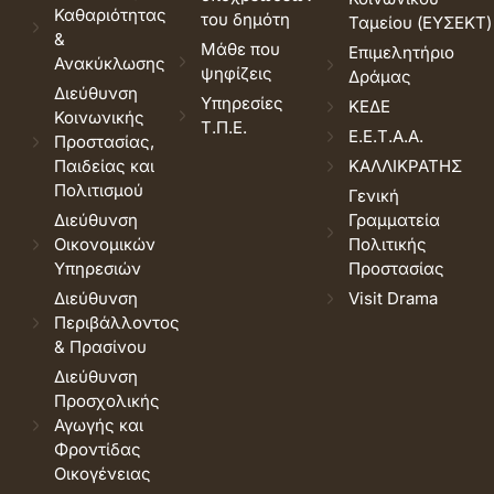
Καθαριότητας
του δημότη
Ταμείου (ΕΥΣΕΚΤ)
&
Μάθε που
Επιμελητήριο
Ανακύκλωσης
ψηφίζεις
Δράμας
Διεύθυνση
Υπηρεσίες
ΚΕΔΕ
Κοινωνικής
Τ.Π.Ε.
Ε.Ε.Τ.Α.Α.
Προστασίας,
Παιδείας και
ΚΑΛΛΙΚΡΑΤΗΣ
Πολιτισμού
Γενική
Διεύθυνση
Γραμματεία
Οικονομικών
Πολιτικής
Υπηρεσιών
Προστασίας
Διεύθυνση
Visit Drama
Περιβάλλοντος
& Πρασίνου
Διεύθυνση
Προσχολικής
Αγωγής και
Φροντίδας
Οικογένειας