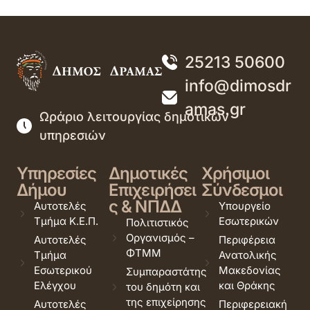
25213 50600
info@dimosdr
amas.gr
Ωράριο λειτουργίας δημοτικών
υπηρεσιών
Υπηρεσίες
Δημοτικές
Χρήσιμοι
Δήμου
Επιχειρήσει
Σύνδεσμοι
ς & ΝΠΔΔ
Αυτοτελές
Υπουργείο
Τμήμα Κ.Ε.Π.
Εσωτερικών
Πολιτιστικός
Οργανισμός –
Αυτοτελές
Περιφέρεια
ΦΤΜΜ
Τμήμα
Ανατολικής
Εσωτερικού
Μακεδονίας
Συμπαραστάτης
Ελέγχου
και Θράκης
του δημότη και
της επιχείρησης
Αυτοτελές
Περιφερειακή