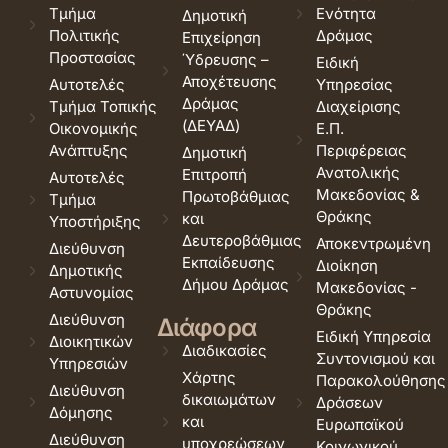
Τμήμα
Ενότητα
Δημοτική
Πολιτικής
Δράμας
Επιχείρηση
Προστασίας
Ύδρευσης –
Ειδική
Αποχέτευσης
Αυτοτελές
Υπηρεσίας
Δράμας
Τμήμα Τοπικής
Διαχείρισης
(ΔΕΥΑΔ)
Οικονομικής
Ε.Π.
Ανάπτυξης
Περιφέρειας
Δημοτική
Ανατολικής
Επιτροπή
Αυτοτελές
Μακεδονίας &
Πρωτοβάθμιας
Τμήμα
Θράκης
και
Υποστήριξης
Δευτεροβάθμιας
Αποκεντρωμένη
Διεύθυνση
Εκπαίδευσης
Διοίκηση
Δημοτικής
Δήμου Δράμας
Μακεδονίας -
Αστυνομίας
Θράκης
Διεύθυνση
Διάφορα
Ειδική Υπηρεσία
Διοικητικών
Διαδικασίες
Συντονισμού και
Υπηρεσιών
Χάρτης
Παρακολούθησης
Διεύθυνση
δικαιωμάτων
Δράσεων
Δόμησης
και
Ευρωπαϊκού
Διεύθυνση
υποχρεώσεων
Κοινωνικού