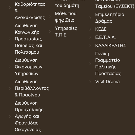
Καθαριότητας
του δημότη
Ταμείου (ΕΥΣΕΚΤ)
&
Μάθε που
Επιμελητήριο
Ανακύκλωσης
ψηφίζεις
Δράμας
Διεύθυνση
Υπηρεσίες
ΚΕΔΕ
Κοινωνικής
Τ.Π.Ε.
Ε.Ε.Τ.Α.Α.
Προστασίας,
Παιδείας και
ΚΑΛΛΙΚΡΑΤΗΣ
Πολιτισμού
Γενική
Διεύθυνση
Γραμματεία
Οικονομικών
Πολιτικής
Υπηρεσιών
Προστασίας
Διεύθυνση
Visit Drama
Περιβάλλοντος
& Πρασίνου
Διεύθυνση
Προσχολικής
Αγωγής και
Φροντίδας
Οικογένειας