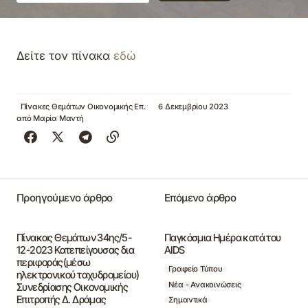
Δείτε τον πίνακα
εδώ
Πίνακες Θεμάτων Οικονομικής Επ.
6 Δεκεμβρίου 2023
από
Μαρία Μαντή
Προηγούμενο άρθρο
Επόμενο άρθρο
Πίνακας Θεμάτων 34ης/5-
Παγκόσμια Ημέρα κατά του
12-2023 Κατεπείγουσας δια
AIDS
περιφοράς(μέσω
Γραφείο Τύπου
ηλεκτρονικού ταχυδρομείου)
Νέα - Ανακοινώσεις
Συνεδρίασης Οικονομικής
Επιτροπής Δ. Δράμας
Σημαντικά