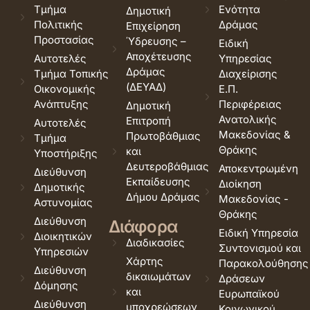
Τμήμα
Ενότητα
Δημοτική
Πολιτικής
Δράμας
Επιχείρηση
Προστασίας
Ύδρευσης –
Ειδική
Αποχέτευσης
Αυτοτελές
Υπηρεσίας
Δράμας
Τμήμα Τοπικής
Διαχείρισης
(ΔΕΥΑΔ)
Οικονομικής
Ε.Π.
Ανάπτυξης
Περιφέρειας
Δημοτική
Ανατολικής
Επιτροπή
Αυτοτελές
Μακεδονίας &
Πρωτοβάθμιας
Τμήμα
Θράκης
και
Υποστήριξης
Δευτεροβάθμιας
Αποκεντρωμένη
Διεύθυνση
Εκπαίδευσης
Διοίκηση
Δημοτικής
Δήμου Δράμας
Μακεδονίας -
Αστυνομίας
Θράκης
Διεύθυνση
Διάφορα
Ειδική Υπηρεσία
Διοικητικών
Διαδικασίες
Συντονισμού και
Υπηρεσιών
Χάρτης
Παρακολούθησης
Διεύθυνση
δικαιωμάτων
Δράσεων
Δόμησης
και
Ευρωπαϊκού
Διεύθυνση
υποχρεώσεων
Κοινωνικού