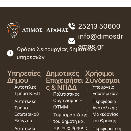
25213 50600
info@dimosdr
amas.gr
Ωράριο λειτουργίας δημοτικών
υπηρεσιών
Υπηρεσίες
Δημοτικές
Χρήσιμοι
Δήμου
Επιχειρήσει
Σύνδεσμοι
ς & ΝΠΔΔ
Αυτοτελές
Υπουργείο
Τμήμα Κ.Ε.Π.
Εσωτερικών
Πολιτιστικός
Οργανισμός –
Αυτοτελές
Περιφέρεια
ΦΤΜΜ
Τμήμα
Ανατολικής
Εσωτερικού
Μακεδονίας
Συμπαραστάτης
Ελέγχου
και Θράκης
του δημότη και
της επιχείρησης
Αυτοτελές
Περιφερειακή