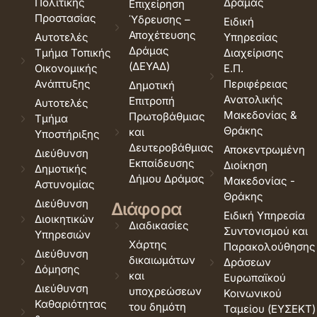
Πολιτικής
Δράμας
Επιχείρηση
Προστασίας
Ύδρευσης –
Ειδική
Αποχέτευσης
Αυτοτελές
Υπηρεσίας
Δράμας
Τμήμα Τοπικής
Διαχείρισης
(ΔΕΥΑΔ)
Οικονομικής
Ε.Π.
Ανάπτυξης
Περιφέρειας
Δημοτική
Ανατολικής
Επιτροπή
Αυτοτελές
Μακεδονίας &
Πρωτοβάθμιας
Τμήμα
Θράκης
και
Υποστήριξης
Δευτεροβάθμιας
Αποκεντρωμένη
Διεύθυνση
Εκπαίδευσης
Διοίκηση
Δημοτικής
Δήμου Δράμας
Μακεδονίας -
Αστυνομίας
Θράκης
Διεύθυνση
Διάφορα
Ειδική Υπηρεσία
Διοικητικών
Διαδικασίες
Συντονισμού και
Υπηρεσιών
Χάρτης
Παρακολούθησης
Διεύθυνση
δικαιωμάτων
Δράσεων
Δόμησης
και
Ευρωπαϊκού
Διεύθυνση
υποχρεώσεων
Κοινωνικού
Καθαριότητας
του δημότη
Ταμείου (ΕΥΣΕΚΤ)