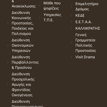
&
Μάθε που
Επιμελητήριο
Ανακύκλωσης
ψηφίζεις
Δράμας
Διεύθυνση
Υπηρεσίες
ΚΕΔΕ
Κοινωνικής
Τ.Π.Ε.
Ε.Ε.Τ.Α.Α.
Προστασίας,
Παιδείας και
ΚΑΛΛΙΚΡΑΤΗΣ
Πολιτισμού
Γενική
Διεύθυνση
Γραμματεία
Οικονομικών
Πολιτικής
Υπηρεσιών
Προστασίας
Διεύθυνση
Visit Drama
Περιβάλλοντος
& Πρασίνου
Διεύθυνση
Προσχολικής
Αγωγής και
Φροντίδας
Οικογένειας
Διεύθυνση
Προγραμματισμού,