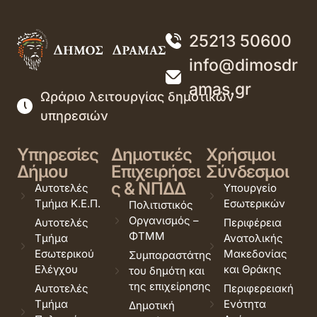
25213 50600
info@dimosdr
amas.gr
Ωράριο λειτουργίας δημοτικών
υπηρεσιών
Υπηρεσίες
Δημοτικές
Χρήσιμοι
Δήμου
Επιχειρήσει
Σύνδεσμοι
ς & ΝΠΔΔ
Αυτοτελές
Υπουργείο
Τμήμα Κ.Ε.Π.
Εσωτερικών
Πολιτιστικός
Οργανισμός –
Αυτοτελές
Περιφέρεια
ΦΤΜΜ
Τμήμα
Ανατολικής
Εσωτερικού
Μακεδονίας
Συμπαραστάτης
Ελέγχου
και Θράκης
του δημότη και
της επιχείρησης
Αυτοτελές
Περιφερειακή
Τμήμα
Ενότητα
Δημοτική