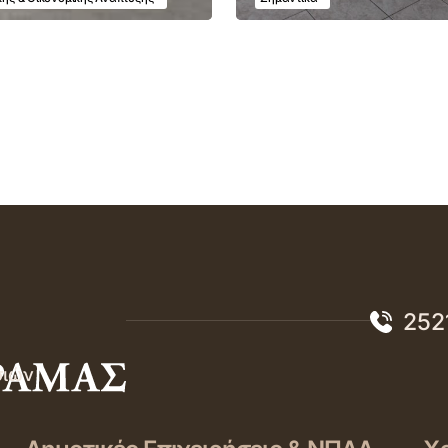
252
σιών