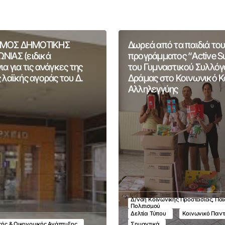
ΜΟΣ ΔΗΜΟΤΙΚΗΣ
Δωρεά από τα παιδιά του
ΝΙΑΣ (ειδικά
προγράμματος “Active 
α για τις ανάγκες της
του Γυμναστικού Συλλόγ
 λαϊκής αγοράς του Δ.
Δράμας στο Κοινωνικό 
Αλληλεγγύης
Δ/νση Κοινωνικής Προστασίας, Παι
Πολιτισμού
Δελτία Τύπου
Κοινωνικό Παν
ικής & Οικονομικής Ανάπτυξης
Σημαντικά