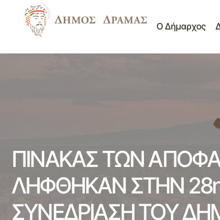
Ο Δήμαρχος
Δημοτικό Συμβούλιο
Πρόσκληση υποβολής προσφοράς για
Προμήθεια υλικών για την αναβάθμιση
Νέα - Ανακοινώσεις
των υποδομών του δικτύου WiFi4eu
Πίνακες Θεμάτων Δ.Σ.
ΠΙΝΑΚΑΣ ΤΩΝ ΑΠΟΦ
ΛΗΦΘΗΚΑΝ ΣΤΗΝ 28η/
ΣΥΝΕΔΡΙΑΣΗ ΤΟΥ ΔΗ