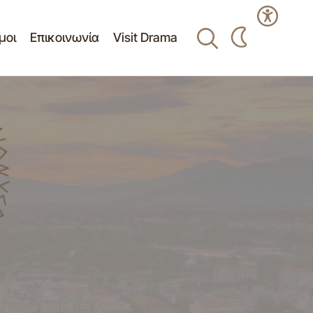
μοι
Επικοινωνία
Visit Drama
Ν 28η/2-12-
Πίνακας Θεμάτων 40ης/03-12-2024
ΥΜΒΟΥΛΙΟΥ
Κατεπείγουσας Συνεδρίασης Δημοτικής
Επιτροπής Δ. Δράμας