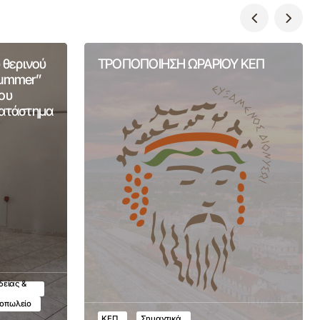
 θερινού
ΤΡΟΠΟΠΟΙΗΣΗ ΩΡΑΡΙΟΥ ΚΕΠ
Summer”
ου
Κατάστημα
δείας &
τοπωλείο
ΚΕΠ
Σημαντικά