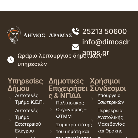
25213 50600
info@dimosdr
amas.gr
Ωράριο λειτουργίας δημοτικών
υπηρεσιών
Υπηρεσίες
Δημοτικές
Χρήσιμοι
Δήμου
Επιχειρήσει
Σύνδεσμοι
ς & ΝΠΔΔ
Αυτοτελές
Υπουργείο
Τμήμα Κ.Ε.Π.
Εσωτερικών
Πολιτιστικός
Οργανισμός –
Αυτοτελές
Περιφέρεια
ΦΤΜΜ
Τμήμα
Ανατολικής
Εσωτερικού
Μακεδονίας
Συμπαραστάτης
Ελέγχου
και Θράκης
του δημότη και