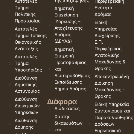
της επιχείρησης
Αυτοτελές
Περιφερειακή
Τμήμα
Ενότητα
Δημοτική
Πολιτικής
Δράμας
Επιχείρηση
Προστασίας
Ύδρευσης –
Ειδική
Αποχέτευσης
Αυτοτελές
Υπηρεσίας
Δράμας
Τμήμα Τοπικής
Διαχείρισης
(ΔΕΥΑΔ)
Οικονομικής
Ε.Π.
Ανάπτυξης
Περιφέρειας
Δημοτική
Ανατολικής
Επιτροπή
Αυτοτελές
Μακεδονίας &
Πρωτοβάθμιας
Τμήμα
Θράκης
και
Υποστήριξης
Δευτεροβάθμιας
Αποκεντρωμένη
Διεύθυνση
Εκπαίδευσης
Διοίκηση
Δημοτικής
Δήμου Δράμας
Μακεδονίας -
Αστυνομίας
Θράκης
Διεύθυνση
Διάφορα
Ειδική Υπηρεσία
Διοικητικών
Διαδικασίες
Συντονισμού και
Υπηρεσιών
Χάρτης
Παρακολούθησης
Διεύθυνση
δικαιωμάτων
Δράσεων
Δόμησης
και
Ευρωπαϊκού