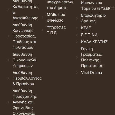
Διεύθυνση
υποχρεώσεων
Κοινωνικού
Καθαριότητας
του δημότη
Ταμείου (ΕΥΣΕΚΤ)
&
Μάθε που
Επιμελητήριο
Ανακύκλωσης
ψηφίζεις
Δράμας
Διεύθυνση
Υπηρεσίες
ΚΕΔΕ
Κοινωνικής
Τ.Π.Ε.
Ε.Ε.Τ.Α.Α.
Προστασίας,
Παιδείας και
ΚΑΛΛΙΚΡΑΤΗΣ
Πολιτισμού
Γενική
Διεύθυνση
Γραμματεία
Οικονομικών
Πολιτικής
Υπηρεσιών
Προστασίας
Διεύθυνση
Visit Drama
Περιβάλλοντος
& Πρασίνου
Διεύθυνση
Προσχολικής
Αγωγής και
Φροντίδας
Οικογένειας