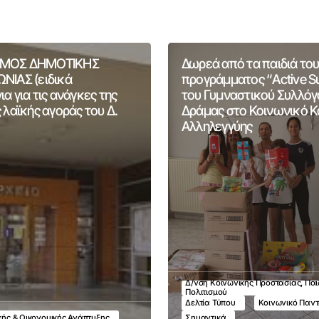
ΜΟΣ ΔΗΜΟΤΙΚΗΣ
Δωρεά από τα παιδιά του
ΝΙΑΣ (ειδικά
προγράμματος “Active 
α για τις ανάγκες της
του Γυμναστικού Συλλόγ
 λαϊκής αγοράς του Δ.
Δράμας στο Κοινωνικό 
Αλληλεγγύης
Δ/νση Κοινωνικής Προστασίας, Παι
Πολιτισμού
Δελτία Τύπου
Κοινωνικό Παν
ικής & Οικονομικής Ανάπτυξης
Σημαντικά