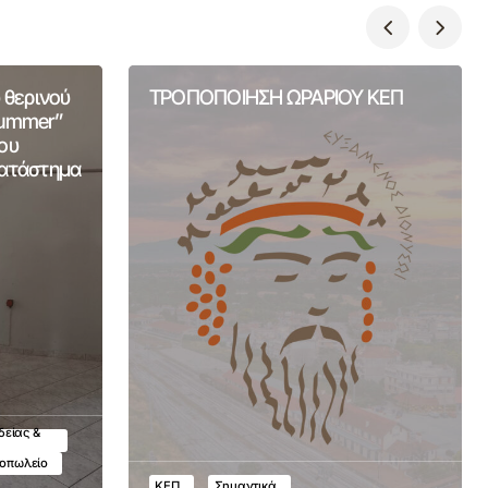
 θερινού
ΤΡΟΠΟΠΟΙΗΣΗ ΩΡΑΡΙΟΥ ΚΕΠ
Summer”
ου
Κατάστημα
δείας &
τοπωλείο
ΚΕΠ
Σημαντικά