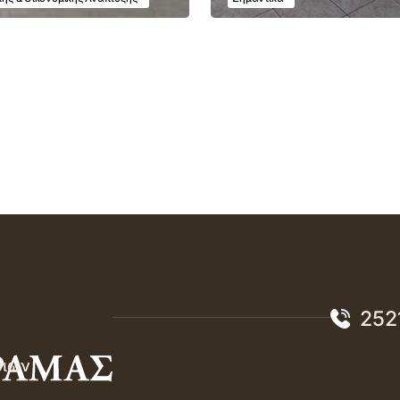
252
σιών