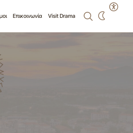
μοι
Επικοινωνία
Visit Drama
Πίνακας Θεμάτων 20ης/18-6-2024
τακτική
Συνεδρίασης Δημοτικής Επιτροπής Δ.
Δράμας