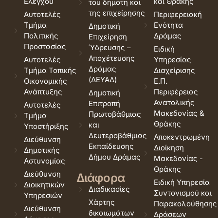
Ελέγχου
και Θράκης
του δημότη και
της επιχείρησης
Αυτοτελές
Περιφερειακή
Τμήμα
Ενότητα
Δημοτική
Πολιτικής
Δράμας
Επιχείρηση
Προστασίας
Ύδρευσης –
Ειδική
Αποχέτευσης
Αυτοτελές
Υπηρεσίας
Δράμας
Τμήμα Τοπικής
Διαχείρισης
(ΔΕΥΑΔ)
Οικονομικής
Ε.Π.
Ανάπτυξης
Περιφέρειας
Δημοτική
Ανατολικής
Επιτροπή
Αυτοτελές
Μακεδονίας &
Πρωτοβάθμιας
Τμήμα
Θράκης
και
Υποστήριξης
Δευτεροβάθμιας
Αποκεντρωμένη
Διεύθυνση
Εκπαίδευσης
Διοίκηση
Δημοτικής
Δήμου Δράμας
Μακεδονίας -
Αστυνομίας
Θράκης
Διεύθυνση
Διάφορα
Ειδική Υπηρεσία
Διοικητικών
Διαδικασίες
Συντονισμού και
Υπηρεσιών
Χάρτης
Παρακολούθησης
Διεύθυνση
δικαιωμάτων
Δράσεων