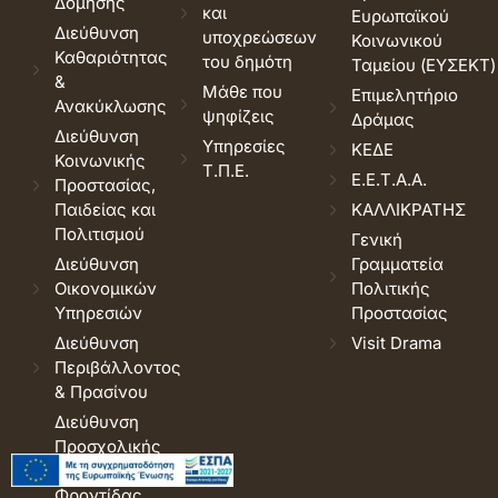
Δόμησης
και
Ευρωπαϊκού
Διεύθυνση
υποχρεώσεων
Κοινωνικού
Καθαριότητας
του δημότη
Ταμείου (ΕΥΣΕΚΤ)
&
Μάθε που
Επιμελητήριο
Ανακύκλωσης
ψηφίζεις
Δράμας
Διεύθυνση
Υπηρεσίες
ΚΕΔΕ
Κοινωνικής
Τ.Π.Ε.
Ε.Ε.Τ.Α.Α.
Προστασίας,
Παιδείας και
ΚΑΛΛΙΚΡΑΤΗΣ
Πολιτισμού
Γενική
Διεύθυνση
Γραμματεία
Οικονομικών
Πολιτικής
Υπηρεσιών
Προστασίας
Διεύθυνση
Visit Drama
Περιβάλλοντος
& Πρασίνου
Διεύθυνση
Προσχολικής
Αγωγής και
Φροντίδας