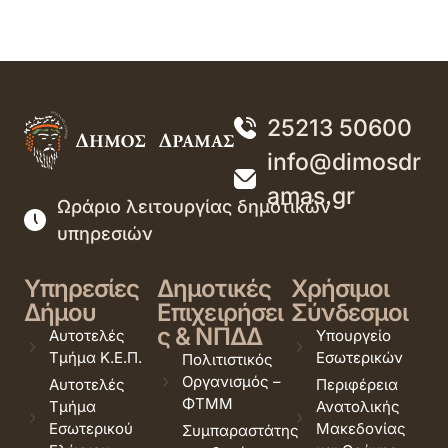
25213 50600
info@dimosdr
amas.gr
Ωράριο λειτουργίας δημοτικών
υπηρεσιών
Υπηρεσίες
Δημοτικές
Χρήσιμοι
Δήμου
Επιχειρήσει
Σύνδεσμοι
ς & ΝΠΔΔ
Αυτοτελές
Υπουργείο
Τμήμα Κ.Ε.Π.
Εσωτερικών
Πολιτιστικός
Οργανισμός –
Αυτοτελές
Περιφέρεια
ΦΤΜΜ
Τμήμα
Ανατολικής
Εσωτερικού
Μακεδονίας
Συμπαραστάτης