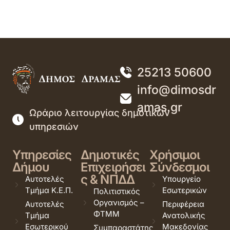
25213 50600
info@dimosdr
amas.gr
Ωράριο λειτουργίας δημοτικών
υπηρεσιών
Υπηρεσίες
Δημοτικές
Χρήσιμοι
Δήμου
Επιχειρήσει
Σύνδεσμοι
ς & ΝΠΔΔ
Αυτοτελές
Υπουργείο
Τμήμα Κ.Ε.Π.
Εσωτερικών
Πολιτιστικός
Οργανισμός –
Αυτοτελές
Περιφέρεια
ΦΤΜΜ
Τμήμα
Ανατολικής
Εσωτερικού
Μακεδονίας
Συμπαραστάτης