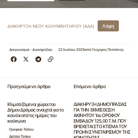
Λήψη
ΔΙΑΚΗΡΥΞΗ ΝΕΟΥ ΚΟΛΥΜΒΗΤΗΡΙΟΥ (ΑΔΑ)
Διαγωνισμοί - Διακηρύξεις
22 Ιουλίου 2025
από
Γεώργιος Πετσάνης
Προηγούμενο άρθρο
Επόμενο άρθρο
Κλιματιζόμενοι χώροι του
ΔΙΑΚΗΡΥΞΗ ΔΗΜΟΠΡΑΣΙΑΣ
Δήμου Δράμας ανοιχτοί για το
ΓΙΑ ΤΗΝ ΕΚΜΙΣΘΩΣΗ
κοινό κατά τις ημέρες του
ΑΚΙΝΗΤΟΥ 1ου ΟΡΟΦΟΥ
καύσωνα
ΕΜΒΑΔΟΥ 125,00 Τ.Μ. ΠΟΥ
ΒΡΙΣΚΕΤΑΙ ΣΤΟ ΚΤΙΣΜΑ ΤΟΥ
Γραφείο Τύπου
ΠΡΩΗΝ ΣΥΝΕΤΑΙΡΙΣΜΟΥ ΤΗΣ
Δελτία Τύπου
ΚΟΙΝΟΤΗΤΑΣ