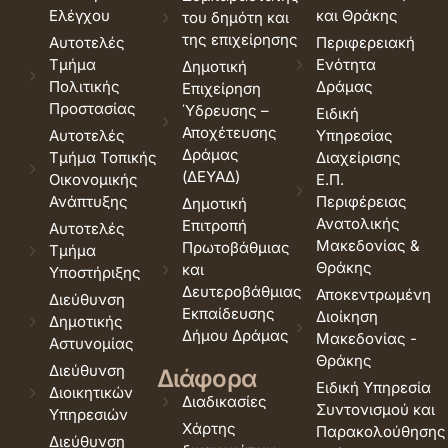
Ελέγχου
και Θράκης
του δημότη και
της επιχείρησης
Αυτοτελές
Περιφερειακή
Τμήμα
Ενότητα
Δημοτική
Πολιτικής
Δράμας
Επιχείρηση
Προστασίας
Ύδρευσης –
Ειδική
Αποχέτευσης
Αυτοτελές
Υπηρεσίας
Δράμας
Τμήμα Τοπικής
Διαχείρισης
(ΔΕΥΑΔ)
Οικονομικής
Ε.Π.
Ανάπτυξης
Περιφέρειας
Δημοτική
Ανατολικής
Επιτροπή
Αυτοτελές
Μακεδονίας &
Πρωτοβάθμιας
Τμήμα
Θράκης
και
Υποστήριξης
Δευτεροβάθμιας
Αποκεντρωμένη
Διεύθυνση
Εκπαίδευσης
Διοίκηση
Δημοτικής
Δήμου Δράμας
Μακεδονίας -
Αστυνομίας
Θράκης
Διεύθυνση
Διάφορα
Ειδική Υπηρεσία
Διοικητικών
Διαδικασίες
Συντονισμού και
Υπηρεσιών
Χάρτης
Παρακολούθησης
Διεύθυνση