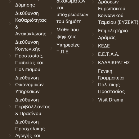
δικαιωμάτων
Δράσεων
Δόμησης
και
Ευρωπαϊκού
Διεύθυνση
υποχρεώσεων
Κοινωνικού
Καθαριότητας
του δημότη
Ταμείου (ΕΥΣΕΚΤ)
&
Μάθε που
Επιμελητήριο
Ανακύκλωσης
ψηφίζεις
Δράμας
Διεύθυνση
Υπηρεσίες
ΚΕΔΕ
Κοινωνικής
Τ.Π.Ε.
Ε.Ε.Τ.Α.Α.
Προστασίας,
Παιδείας και
ΚΑΛΛΙΚΡΑΤΗΣ
Πολιτισμού
Γενική
Διεύθυνση
Γραμματεία
Οικονομικών
Πολιτικής
Υπηρεσιών
Προστασίας
Διεύθυνση
Visit Drama
Περιβάλλοντος
& Πρασίνου
Διεύθυνση
Προσχολικής
Αγωγής και