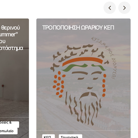
 θερινού
ΤΡΟΠΟΠΟΙΗΣΗ ΩΡΑΡΙΟΥ ΚΕΠ
Summer”
ου
Κατάστημα
δείας &
τοπωλείο
ΚΕΠ
Σημαντικά