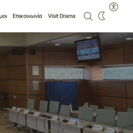
μοι
Επικοινωνία
Visit Drama
δια περιφοράς
Πίνακας αποφάσεων 16ης/18-06-2026
κατεπείγουσας συνεδρίασης Δ.Σ.