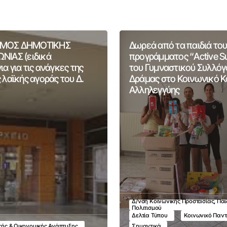
ΜΟΣ ΔΗΜΟΤΙΚΗΣ
Δωρεά από τα παιδιά του
ΝΙΑΣ (ειδικά
προγράμματος “Active 
α για τις ανάγκες της
του Γυμναστικού Συλλόγ
 λαϊκής αγοράς του Δ.
Δράμας στο Κοινωνικό 
Αλληλεγγύης
Δ/νση Κοινωνικής Προστασίας, Παι
Πολιτισμού
Δελτία Τύπου
Κοινωνικό Παν
ικής & Οικονομικής Ανάπτυξης
Σημαντικά