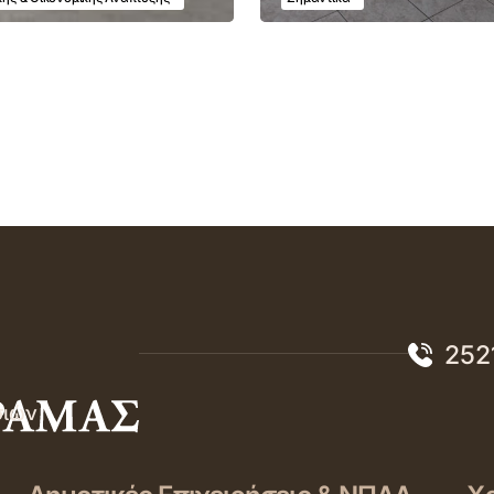
252
σιών