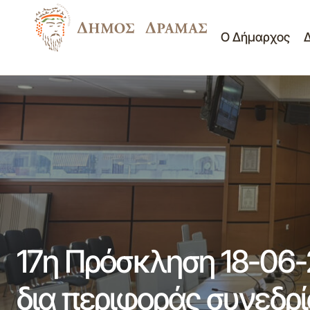
Ο Δήμαρχος
Δημοτικό Συμβούλιο
Πρόσκληση 16η/18-06-2026
ΚΑΤΕΠΕΙΓΟΥΣΑ δια περιφοράς
Νέα - Ανακοινώσεις
συνεδρίαση του Δημοτικού Συμβουλίου
Προσκλήσεις Δ.Σ.
17η Πρόσκληση 18-06
δια περιφοράς συνεδρ