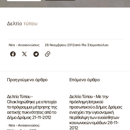
Δελτίο
τύπου
Νέα - Ανακοινώσεις
26 Νοεμβρίου 2012
από
Ρία Σταμοπούλου
Προηγούμενο άρθρο
Επόμενο άρθρο
Δελτίο Τύπου -
Δελτίο Τύπου - Με την
Ολοκληρώθηκε με επιτυχία
πρόσληψη Ιατρικού
το πρόγραμμα μέτρησης της
προσωπικού ο Δήμος Δράμας
οστικής πυκνότητας από το
ενισχύει την υγειονομική
Δήμο Δράμας 21-11-2012
περίθαλψη των ευαίσθητων
κοινωνικών ομάδων 26-11-
Νέα - Ανακοινώσεις
2012