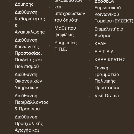
δικαιωμάτων
Δράσεων
Δόμησης
και
Ευρωπαϊκού
Διεύθυνση
υποχρεώσεων
Κοινωνικού
Καθαριότητας
του δημότη
Ταμείου (ΕΥΣΕΚΤ)
&
Μάθε που
Επιμελητήριο
Ανακύκλωσης
ψηφίζεις
Δράμας
Διεύθυνση
Υπηρεσίες
ΚΕΔΕ
Κοινωνικής
Τ.Π.Ε.
Ε.Ε.Τ.Α.Α.
Προστασίας,
Παιδείας και
ΚΑΛΛΙΚΡΑΤΗΣ
Πολιτισμού
Γενική
Διεύθυνση
Γραμματεία
Οικονομικών
Πολιτικής
Υπηρεσιών
Προστασίας
Διεύθυνση
Visit Drama
Περιβάλλοντος
& Πρασίνου
Διεύθυνση
Προσχολικής
Αγωγής και