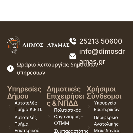
25213 50600
info@dimosdr
amas.gr
Ωράριο λειτουργίας δημοτικών
υπηρεσιών
Υπηρεσίες
Δημοτικές
Χρήσιμοι
Δήμου
Επιχειρήσει
Σύνδεσμοι
ς & ΝΠΔΔ
Αυτοτελές
Υπουργείο
Τμήμα Κ.Ε.Π.
Εσωτερικών
Πολιτιστικός
Οργανισμός –
Αυτοτελές
Περιφέρεια
ΦΤΜΜ
Τμήμα
Ανατολικής
Εσωτερικού
Μακεδονίας
Συμπαραστάτης