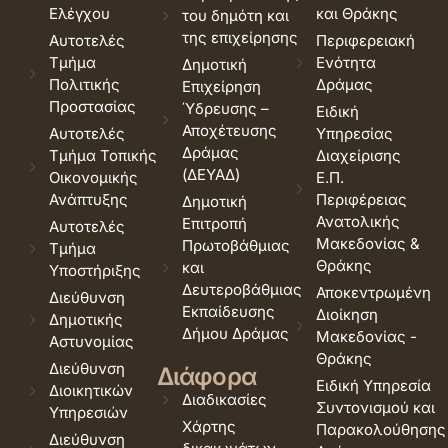
Ελέγχου
και Θράκης
του δημότη και
της επιχείρησης
Αυτοτελές
Περιφερειακή
Τμήμα
Ενότητα
Δημοτική
Πολιτικής
Δράμας
Επιχείρηση
Προστασίας
Ύδρευσης –
Ειδική
Αποχέτευσης
Αυτοτελές
Υπηρεσίας
Δράμας
Τμήμα Τοπικής
Διαχείρισης
(ΔΕΥΑΔ)
Οικονομικής
Ε.Π.
Ανάπτυξης
Περιφέρειας
Δημοτική
Ανατολικής
Επιτροπή
Αυτοτελές
Μακεδονίας &
Πρωτοβάθμιας
Τμήμα
Θράκης
και
Υποστήριξης
Δευτεροβάθμιας
Αποκεντρωμένη
Διεύθυνση
Εκπαίδευσης
Διοίκηση
Δημοτικής
Δήμου Δράμας
Μακεδονίας -
Αστυνομίας
Θράκης
Διεύθυνση
Διάφορα
Ειδική Υπηρεσία
Διοικητικών
Διαδικασίες
Συντονισμού και
Υπηρεσιών
Χάρτης
Παρακολούθησης
Διεύθυνση