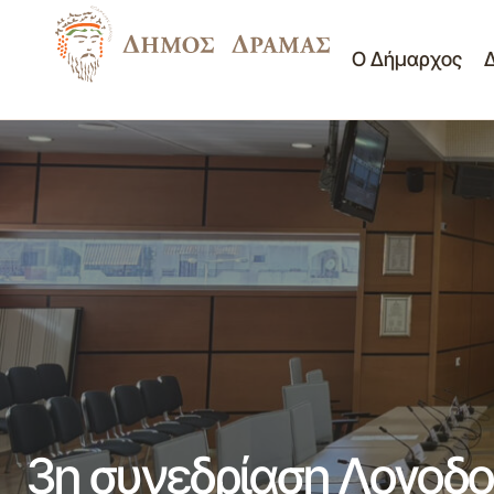
Ο Δήμαρχος
Δημοτικό Συμβούλιο
Πρόσκληση 21ης/02-06-2026
Συνεδρίασης Δημοτικής Επιτροπής
Προσκλήσεις Δ.Σ.
3η συνεδρίαση Λογοδοσ