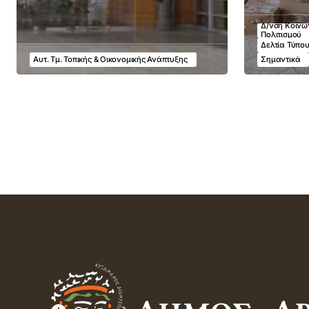
Δ/νση Κοινων
Πολιτισμού
Δελτία Τύπο
Αυτ. Τμ. Τοπικής & Οικονομικής Ανάπτυξης
Σημαντικά