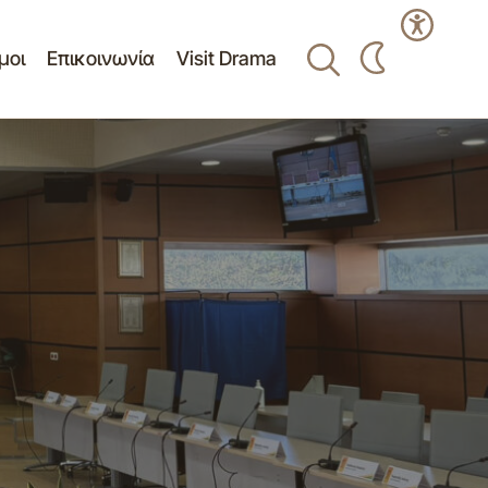
μοι
Επικοινωνία
Visit Drama
Πρόσκληση 14η/29-05-2026
 Τετάρτη 10
ΚΑΤΕΠΕΙΓΟΥΣΑ δια περιφοράς
συνεδρίαση του Δημοτικού Συμβουλίου