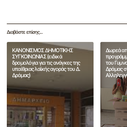
Διαβάστε επίσης...
ΚΑΝΟΝΙΣΜΟΣ ΔΗΜΟΤΙΚΗΣ
Δωρεά από
ΣΥΓΚΟΙΝΩΝΙΑΣ (ειδικά
προγράμμ
δρομολόγια για τις ανάγκες της
του Γυμν
υπαίθριας λαϊκής αγοράς του Δ.
Δράμας σ
Δράμας)
Αλληλεγγ