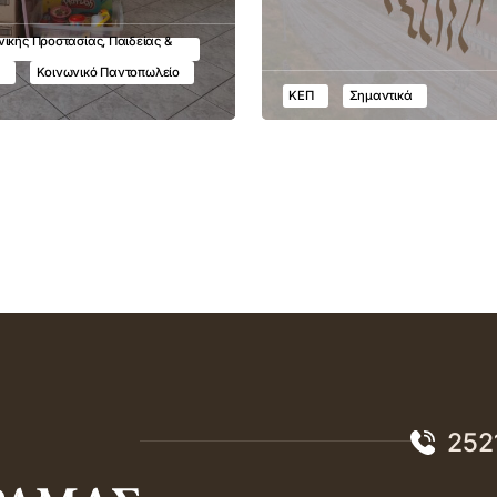
ικής Προστασίας, Παιδείας &
υ
Κοινωνικό Παντοπωλείο
ΚΕΠ
Σημαντικά
252