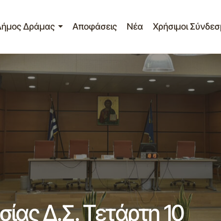
Δήμος Δράμας
Αποφάσεις
Νέα
Χρήσιμοι Σύνδεσ
3η συνεδρίαση Λογοδοσίας Δ.Σ.
Νέα - Ανακοινώσεις
Ιουνίου 2026
ίας Δ.Σ. Τετάρτη 10