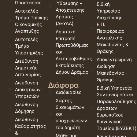
Προστασίας
Ύδρευσης –
Ειδική
Αποχέτευσης
Αυτοτελές
Υπηρεσίας
Δράμας
Τμήμα Τοπικής
Διαχείρισης
(ΔΕΥΑΔ)
Οικονομικής
Ε.Π.
Ανάπτυξης
Περιφέρειας
Δημοτική
Ανατολικής
Επιτροπή
Αυτοτελές
Μακεδονίας &
Πρωτοβάθμιας
Τμήμα
Θράκης
και
Υποστήριξης
Δευτεροβάθμιας
Αποκεντρωμένη
Διεύθυνση
Εκπαίδευσης
Διοίκηση
Δημοτικής
Δήμου Δράμας
Μακεδονίας -
Αστυνομίας
Θράκης
Διεύθυνση
Διάφορα
Ειδική Υπηρεσία
Διοικητικών
Διαδικασίες
Συντονισμού και
Υπηρεσιών
Χάρτης
Παρακολούθησης
Διεύθυνση
δικαιωμάτων
Δράσεων
Δόμησης
και
Ευρωπαϊκού
Διεύθυνση
υποχρεώσεων
Κοινωνικού
Καθαριότητας
του δημότη
Ταμείου (ΕΥΣΕΚΤ)
&
Μάθε που
Επιμελητήριο