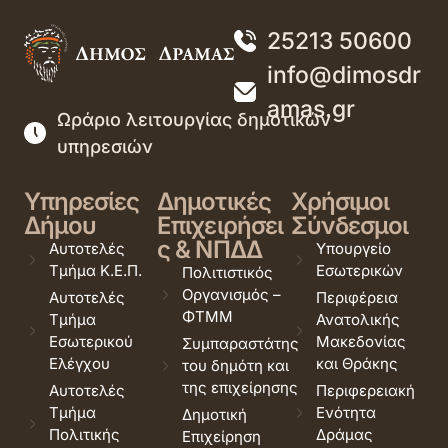
25213 50600
info@dimosdr
amas.gr
Ωράριο λειτουργίας δημοτικών
υπηρεσιών
Υπηρεσίες
Δημοτικές
Χρήσιμοι
Δήμου
Επιχειρήσει
Σύνδεσμοι
ς & ΝΠΔΔ
Αυτοτελές
Υπουργείο
Τμήμα Κ.Ε.Π.
Εσωτερικών
Πολιτιστικός
Οργανισμός –
Αυτοτελές
Περιφέρεια
ΦΤΜΜ
Τμήμα
Ανατολικής
Εσωτερικού
Μακεδονίας
Συμπαραστάτης
Ελέγχου
και Θράκης
του δημότη και
της επιχείρησης
Αυτοτελές
Περιφερειακή
Τμήμα
Ενότητα
Δημοτική
Πολιτικής
Δράμας
Επιχείρηση