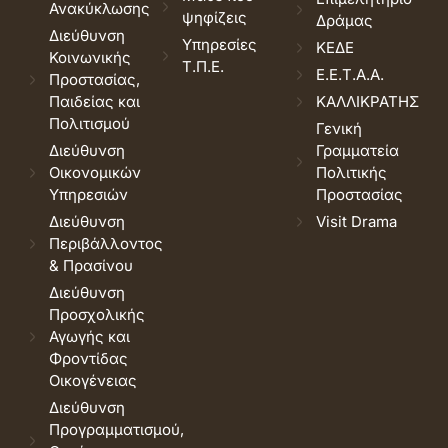
Ανακύκλωσης
ψηφίζεις
Δράμας
Διεύθυνση
Υπηρεσίες
ΚΕΔΕ
Κοινωνικής
Τ.Π.Ε.
Ε.Ε.Τ.Α.Α.
Προστασίας,
Παιδείας και
ΚΑΛΛΙΚΡΑΤΗΣ
Πολιτισμού
Γενική
Διεύθυνση
Γραμματεία
Οικονομικών
Πολιτικής
Υπηρεσιών
Προστασίας
Διεύθυνση
Visit Drama
Περιβάλλοντος
& Πρασίνου
Διεύθυνση
Προσχολικής
Αγωγής και
Φροντίδας
Οικογένειας
Διεύθυνση
Προγραμματισμού,