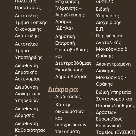
Πολιτικής
Δράμας
Επιχείρηση
Προστασίας
Ύδρευσης –
Ειδική
Αποχέτευσης
Αυτοτελές
Υπηρεσίας
Δράμας
Τμήμα Τοπικής
Διαχείρισης
(ΔΕΥΑΔ)
Οικονομικής
Ε.Π.
Ανάπτυξης
Περιφέρειας
Δημοτική
Ανατολικής
Επιτροπή
Αυτοτελές
Μακεδονίας &
Πρωτοβάθμιας
Τμήμα
Θράκης
και
Υποστήριξης
Δευτεροβάθμιας
Αποκεντρωμένη
Διεύθυνση
Εκπαίδευσης
Διοίκηση
Δημοτικής
Δήμου Δράμας
Μακεδονίας -
Αστυνομίας
Θράκης
Διεύθυνση
Διάφορα
Ειδική Υπηρεσία
Διοικητικών
Διαδικασίες
Συντονισμού και
Υπηρεσιών
Χάρτης
Παρακολούθησης
Διεύθυνση
δικαιωμάτων
Δράσεων
Δόμησης
και
Ευρωπαϊκού
Διεύθυνση
υποχρεώσεων
Κοινωνικού
Καθαριότητας
του δημότη
Ταμείου (ΕΥΣΕΚΤ)