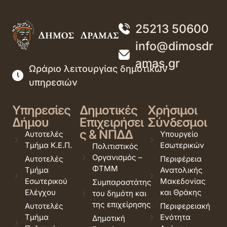
25213 50600
info@dimosdr
amas.gr
Ωράριο λειτουργίας δημοτικών
υπηρεσιών
Υπηρεσίες
Δημοτικές
Χρήσιμοι
Δήμου
Επιχειρήσει
Σύνδεσμοι
ς & ΝΠΔΔ
Αυτοτελές
Υπουργείο
Τμήμα Κ.Ε.Π.
Εσωτερικών
Πολιτιστικός
Οργανισμός –
Αυτοτελές
Περιφέρεια
ΦΤΜΜ
Τμήμα
Ανατολικής
Εσωτερικού
Μακεδονίας
Συμπαραστάτης
Ελέγχου
και Θράκης
του δημότη και
της επιχείρησης
Αυτοτελές
Περιφερειακή
Τμήμα
Ενότητα
Δημοτική