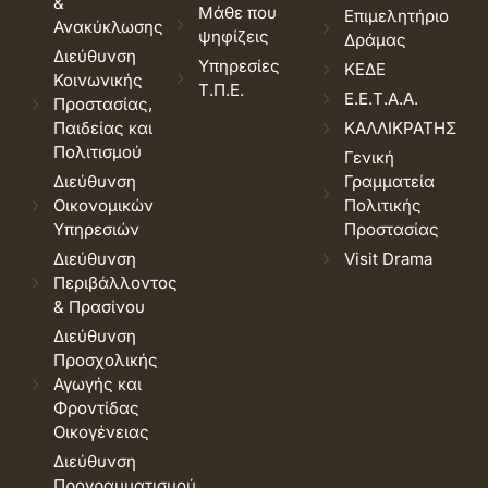
&
Μάθε που
Επιμελητήριο
Ανακύκλωσης
ψηφίζεις
Δράμας
Διεύθυνση
Υπηρεσίες
ΚΕΔΕ
Κοινωνικής
Τ.Π.Ε.
Ε.Ε.Τ.Α.Α.
Προστασίας,
Παιδείας και
ΚΑΛΛΙΚΡΑΤΗΣ
Πολιτισμού
Γενική
Διεύθυνση
Γραμματεία
Οικονομικών
Πολιτικής
Υπηρεσιών
Προστασίας
Διεύθυνση
Visit Drama
Περιβάλλοντος
& Πρασίνου
Διεύθυνση
Προσχολικής
Αγωγής και
Φροντίδας
Οικογένειας
Διεύθυνση
Προγραμματισμού,