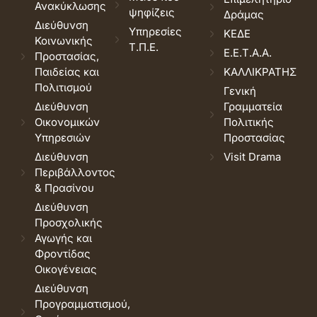
Ανακύκλωσης
ψηφίζεις
Δράμας
Διεύθυνση
Υπηρεσίες
ΚΕΔΕ
Κοινωνικής
Τ.Π.Ε.
Ε.Ε.Τ.Α.Α.
Προστασίας,
Παιδείας και
ΚΑΛΛΙΚΡΑΤΗΣ
Πολιτισμού
Γενική
Διεύθυνση
Γραμματεία
Οικονομικών
Πολιτικής
Υπηρεσιών
Προστασίας
Διεύθυνση
Visit Drama
Περιβάλλοντος
& Πρασίνου
Διεύθυνση
Προσχολικής
Αγωγής και
Φροντίδας
Οικογένειας
Διεύθυνση
Προγραμματισμού,