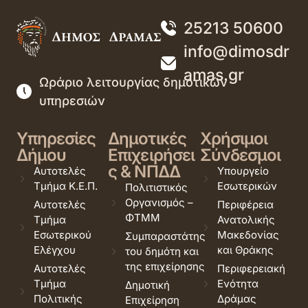
25213 50600
info@dimosdr
amas.gr
Ωράριο λειτουργίας δημοτικών
υπηρεσιών
Υπηρεσίες
Δημοτικές
Χρήσιμοι
Δήμου
Επιχειρήσει
Σύνδεσμοι
ς & ΝΠΔΔ
Αυτοτελές
Υπουργείο
Τμήμα Κ.Ε.Π.
Εσωτερικών
Πολιτιστικός
Οργανισμός –
Αυτοτελές
Περιφέρεια
ΦΤΜΜ
Τμήμα
Ανατολικής
Εσωτερικού
Μακεδονίας
Συμπαραστάτης
Ελέγχου
και Θράκης
του δημότη και
της επιχείρησης
Αυτοτελές
Περιφερειακή
Τμήμα
Ενότητα
Δημοτική
Πολιτικής
Δράμας
Επιχείρηση