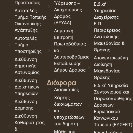
Προστασίας
Ύδρευσης –
Ειδική
Αποχέτευσης
Αυτοτελές
Υπηρεσίας
Δράμας
Τμήμα Τοπικής
Διαχείρισης
(ΔΕΥΑΔ)
Οικονομικής
Ε.Π.
Ανάπτυξης
Περιφέρειας
Δημοτική
Ανατολικής
Επιτροπή
Αυτοτελές
Μακεδονίας &
Πρωτοβάθμιας
Τμήμα
Θράκης
και
Υποστήριξης
Δευτεροβάθμιας
Αποκεντρωμένη
Διεύθυνση
Εκπαίδευσης
Διοίκηση
Δημοτικής
Δήμου Δράμας
Μακεδονίας -
Αστυνομίας
Θράκης
Διεύθυνση
Διάφορα
Ειδική Υπηρεσία
Διοικητικών
Διαδικασίες
Συντονισμού και
Υπηρεσιών
Χάρτης
Παρακολούθησης
Διεύθυνση
δικαιωμάτων
Δράσεων
Δόμησης
και
Ευρωπαϊκού
Διεύθυνση
υποχρεώσεων
Κοινωνικού
Καθαριότητας
του δημότη
Ταμείου (ΕΥΣΕΚΤ)
&
Μάθε που
Επιμελητήριο