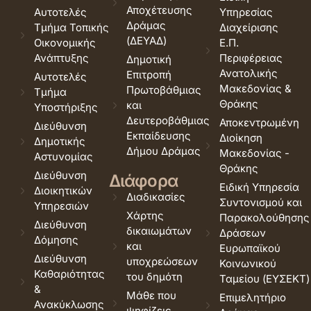
Αποχέτευσης
Αυτοτελές
Υπηρεσίας
Δράμας
Τμήμα Τοπικής
Διαχείρισης
(ΔΕΥΑΔ)
Οικονομικής
Ε.Π.
Ανάπτυξης
Περιφέρειας
Δημοτική
Ανατολικής
Επιτροπή
Αυτοτελές
Μακεδονίας &
Πρωτοβάθμιας
Τμήμα
Θράκης
και
Υποστήριξης
Δευτεροβάθμιας
Αποκεντρωμένη
Διεύθυνση
Εκπαίδευσης
Διοίκηση
Δημοτικής
Δήμου Δράμας
Μακεδονίας -
Αστυνομίας
Θράκης
Διεύθυνση
Διάφορα
Ειδική Υπηρεσία
Διοικητικών
Διαδικασίες
Συντονισμού και
Υπηρεσιών
Χάρτης
Παρακολούθησης
Διεύθυνση
δικαιωμάτων
Δράσεων
Δόμησης
και
Ευρωπαϊκού
Διεύθυνση
υποχρεώσεων
Κοινωνικού
Καθαριότητας
του δημότη
Ταμείου (ΕΥΣΕΚΤ)
&
Μάθε που
Επιμελητήριο
Ανακύκλωσης
ψηφίζεις