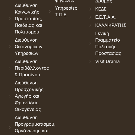
Δράμας
Διεύθυνση
Υπηρεσίες
ΚΕΔΕ
Κοινωνικής
Τ.Π.Ε.
Ε.Ε.Τ.Α.Α.
Προστασίας,
Παιδείας και
ΚΑΛΛΙΚΡΑΤΗΣ
Πολιτισμού
Γενική
Διεύθυνση
Γραμματεία
Οικονομικών
Πολιτικής
Υπηρεσιών
Προστασίας
Διεύθυνση
Visit Drama
Περιβάλλοντος
& Πρασίνου
Διεύθυνση
Προσχολικής
Αγωγής και
Φροντίδας
Οικογένειας
Διεύθυνση
Προγραμματισμού,
Οργάνωσης και