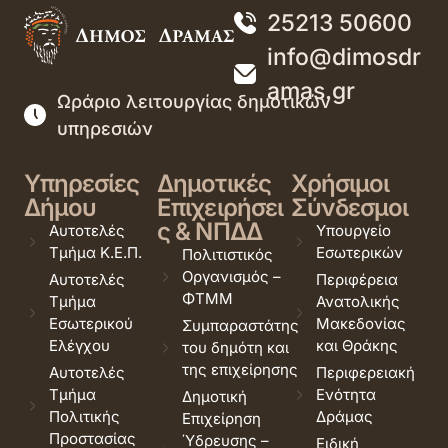
25213 50600
info@dimosdr
amas.gr
Ωράριο λειτουργίας δημοτικών
υπηρεσιών
Υπηρεσίες
Δημοτικές
Χρήσιμοι
Δήμου
Επιχειρήσει
Σύνδεσμοι
ς & ΝΠΔΔ
Αυτοτελές
Υπουργείο
Τμήμα Κ.Ε.Π.
Εσωτερικών
Πολιτιστικός
Οργανισμός –
Αυτοτελές
Περιφέρεια
ΦΤΜΜ
Τμήμα
Ανατολικής
Εσωτερικού
Μακεδονίας
Συμπαραστάτης
Ελέγχου
και Θράκης
του δημότη και
της επιχείρησης
Αυτοτελές
Περιφερειακή
Τμήμα
Ενότητα
Δημοτική
Πολιτικής
Δράμας
Επιχείρηση
Προστασίας
Ύδρευσης –
Ειδική