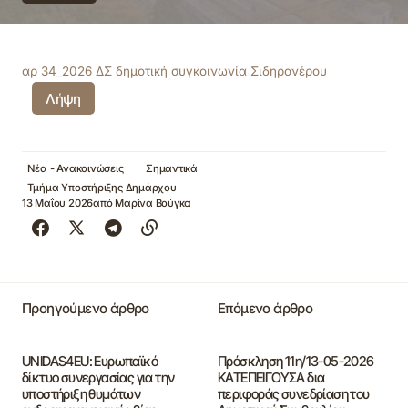
αρ 34_2026 ΔΣ δημοτική συγκοινωνία Σιδηρονέρου
Λήψη
Νέα - Ανακοινώσεις
Σημαντικά
Τμήμα Υποστήριξης Δημάρχου
13 Μαΐου 2026
από
Μαρίνα Βούγκα
Προηγούμενο άρθρο
Επόμενο άρθρο
UNIDAS4EU: Ευρωπαϊκό
Πρόσκληση 11η/13-05-2026
δίκτυο συνεργασίας για την
ΚΑΤΕΠΕΙΓΟΥΣΑ δια
υποστήριξη θυμάτων
περιφοράς συνεδρίαση του