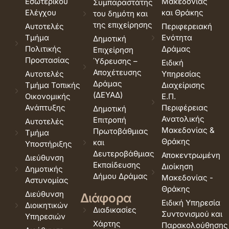
Εσωτερικού
Μακεδονίας
Συμπαραστάτης
Ελέγχου
και Θράκης
του δημότη και
της επιχείρησης
Αυτοτελές
Περιφερειακή
Τμήμα
Ενότητα
Δημοτική
Πολιτικής
Δράμας
Επιχείρηση
Προστασίας
Ύδρευσης –
Ειδική
Αποχέτευσης
Αυτοτελές
Υπηρεσίας
Δράμας
Τμήμα Τοπικής
Διαχείρισης
(ΔΕΥΑΔ)
Οικονομικής
Ε.Π.
Ανάπτυξης
Περιφέρειας
Δημοτική
Ανατολικής
Επιτροπή
Αυτοτελές
Μακεδονίας &
Πρωτοβάθμιας
Τμήμα
Θράκης
και
Υποστήριξης
Δευτεροβάθμιας
Αποκεντρωμένη
Διεύθυνση
Εκπαίδευσης
Διοίκηση
Δημοτικής
Δήμου Δράμας
Μακεδονίας -
Αστυνομίας
Θράκης
Διεύθυνση
Διάφορα
Ειδική Υπηρεσία
Διοικητικών
Διαδικασίες
Συντονισμού και
Υπηρεσιών
Χάρτης
Παρακολούθησης