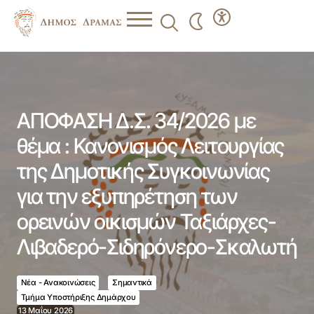
ΑΠΟΦΑΣΗ Δ.Σ. 34/2026 με θέμα : Κανονισμός
Λειτουργίας της Δημοτικής Συγκοινωνίας για την
εξυπηρέτηση των ορεινών οικισμών Ταξιάρχες-Λιβαδερό-
Σιδηρόνερο-Σκαλωτή
ΑΠΟΦΑΣΗ Δ.Σ. 34/2026 με
θέμα : Κανονισμός Λειτουργίας
της Δημοτικής Συγκοινωνίας
για την εξυπηρέτηση των
ορεινών οικισμών Ταξιάρχες-
Λιβαδερό-Σιδηρόνερο-Σκαλωτή
Νέα - Ανακοινώσεις
Σημαντικά
Τμήμα Υποστήριξης Δημάρχου
13 Μαΐου 2026