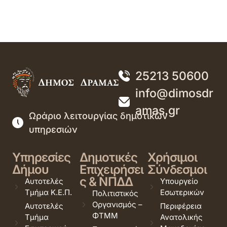
25213 50600
info@dimosdr
amas.gr
Ωράριο λειτουργίας δημοτικών
υπηρεσιών
Υπηρεσίες
Δημοτικές
Χρήσιμοι
Δήμου
Επιχειρήσει
Σύνδεσμοι
ς & ΝΠΔΔ
Αυτοτελές
Υπουργείο
Τμήμα Κ.Ε.Π.
Εσωτερικών
Πολιτιστικός
Οργανισμός –
Αυτοτελές
Περιφέρεια
ΦΤΜΜ
Τμήμα
Ανατολικής