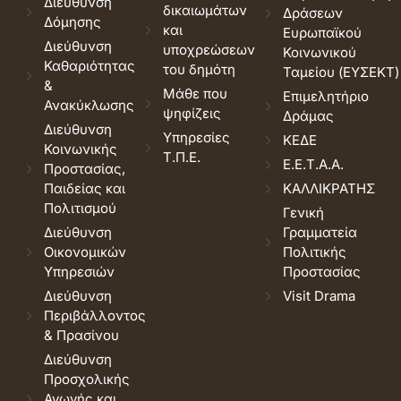
Διεύθυνση
δικαιωμάτων
Δράσεων
Δόμησης
και
Ευρωπαϊκού
Διεύθυνση
υποχρεώσεων
Κοινωνικού
Καθαριότητας
του δημότη
Ταμείου (ΕΥΣΕΚΤ)
&
Μάθε που
Επιμελητήριο
Ανακύκλωσης
ψηφίζεις
Δράμας
Διεύθυνση
Υπηρεσίες
ΚΕΔΕ
Κοινωνικής
Τ.Π.Ε.
Ε.Ε.Τ.Α.Α.
Προστασίας,
Παιδείας και
ΚΑΛΛΙΚΡΑΤΗΣ
Πολιτισμού
Γενική
Διεύθυνση
Γραμματεία
Οικονομικών
Πολιτικής
Υπηρεσιών
Προστασίας
Διεύθυνση
Visit Drama
Περιβάλλοντος
& Πρασίνου
Διεύθυνση
Προσχολικής
Αγωγής και