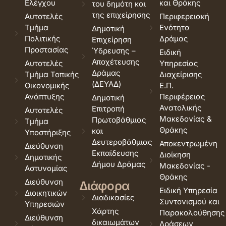
Ελέγχου
και Θράκης
του δημότη και
της επιχείρησης
Αυτοτελές
Περιφερειακή
Τμήμα
Ενότητα
Δημοτική
Πολιτικής
Δράμας
Επιχείρηση
Προστασίας
Ύδρευσης –
Ειδική
Αποχέτευσης
Αυτοτελές
Υπηρεσίας
Δράμας
Τμήμα Τοπικής
Διαχείρισης
(ΔΕΥΑΔ)
Οικονομικής
Ε.Π.
Ανάπτυξης
Περιφέρειας
Δημοτική
Ανατολικής
Επιτροπή
Αυτοτελές
Μακεδονίας &
Πρωτοβάθμιας
Τμήμα
Θράκης
και
Υποστήριξης
Δευτεροβάθμιας
Αποκεντρωμένη
Διεύθυνση
Εκπαίδευσης
Διοίκηση
Δημοτικής
Δήμου Δράμας
Μακεδονίας -
Αστυνομίας
Θράκης
Διεύθυνση
Διάφορα
Ειδική Υπηρεσία
Διοικητικών
Διαδικασίες
Συντονισμού και
Υπηρεσιών
Χάρτης
Παρακολούθησης
Διεύθυνση
δικαιωμάτων
Δράσεων