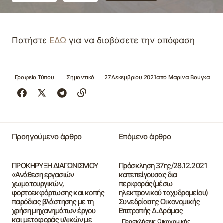
Πατήστε
ΕΔΩ
για να διαβάσετε την απόφαση
Γραφείο Τύπου
Σημαντικά
27 Δεκεμβρίου 2021
από
Μαρίνα Βούγκα
Προηγούμενο άρθρο
Επόμενο άρθρο
ΠΡΟΚΗΡΥΞΗ ΔΙΑΓΩΝΙΣΜΟΥ
Πρόσκληση 37ης/28.12.2021
«Ανάθεση εργασιών
κατεπείγουσας δια
χωματουργικών,
περιφοράς(μέσω
φορτοεκφόρτωσης και κοπής
ηλεκτρονικού ταχυδρομείου)
παρόδιας βλάστησης με τη
Συνεδρίασης Οικονομικής
χρήση μηχανημάτων έργου
Επιτροπής Δ.Δράμας
και μεταφοράς υλικών με
Προσκλήσεις Οικονομικής