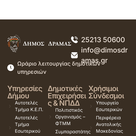
25213 50600
info@dimosdr
amas.gr
Ωράριο λειτουργίας δημοτικών
υπηρεσιών
Υπηρεσίες
Δημοτικές
Χρήσιμοι
Δήμου
Επιχειρήσει
Σύνδεσμοι
ς & ΝΠΔΔ
Αυτοτελές
Υπουργείο
Τμήμα Κ.Ε.Π.
Εσωτερικών
Πολιτιστικός
Οργανισμός –
Αυτοτελές
Περιφέρεια
ΦΤΜΜ
Τμήμα
Ανατολικής
Εσωτερικού
Μακεδονίας
Συμπαραστάτης