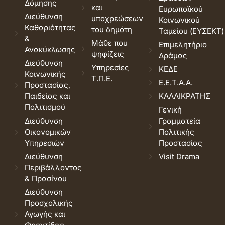
Δόμησης
και
Ευρωπαϊκού
Διεύθυνση
υποχρεώσεων
Κοινωνικού
Καθαριότητας
του δημότη
Ταμείου (ΕΥΣΕΚΤ)
&
Μάθε που
Επιμελητήριο
Ανακύκλωσης
ψηφίζεις
Δράμας
Διεύθυνση
Υπηρεσίες
ΚΕΔΕ
Κοινωνικής
Τ.Π.Ε.
Ε.Ε.Τ.Α.Α.
Προστασίας,
Παιδείας και
ΚΑΛΛΙΚΡΑΤΗΣ
Πολιτισμού
Γενική
Διεύθυνση
Γραμματεία
Οικονομικών
Πολιτικής
Υπηρεσιών
Προστασίας
Διεύθυνση
Visit Drama
Περιβάλλοντος
& Πρασίνου
Διεύθυνση
Προσχολικής
Αγωγής και