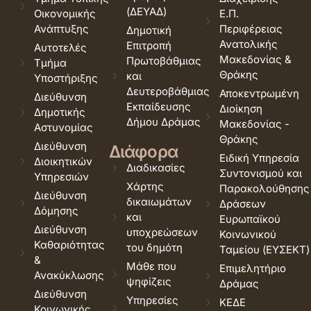
(ΔΕΥΑΔ)
Οικονομικής
Ε.Π.
Ανάπτυξης
Περιφέρειας
Δημοτική
Ανατολικής
Επιτροπή
Αυτοτελές
Μακεδονίας &
Πρωτοβάθμιας
Τμήμα
Θράκης
και
Υποστήριξης
Δευτεροβάθμιας
Αποκεντρωμένη
Διεύθυνση
Εκπαίδευσης
Διοίκηση
Δημοτικής
Δήμου Δράμας
Μακεδονίας -
Αστυνομίας
Θράκης
Διεύθυνση
Διάφορα
Ειδική Υπηρεσία
Διοικητικών
Διαδικασίες
Συντονισμού και
Υπηρεσιών
Χάρτης
Παρακολούθησης
Διεύθυνση
δικαιωμάτων
Δράσεων
Δόμησης
και
Ευρωπαϊκού
Διεύθυνση
υποχρεώσεων
Κοινωνικού
Καθαριότητας
του δημότη
Ταμείου (ΕΥΣΕΚΤ)
&
Μάθε που
Επιμελητήριο
Ανακύκλωσης
ψηφίζεις
Δράμας
Διεύθυνση
Υπηρεσίες
ΚΕΔΕ
Κοινωνικής