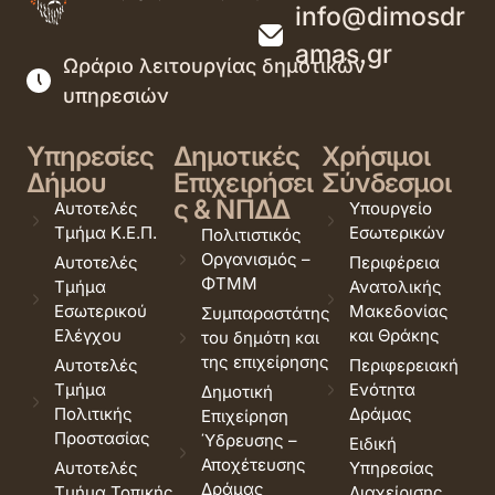
info@dimosdr
amas.gr
Ωράριο λειτουργίας δημοτικών
υπηρεσιών
Υπηρεσίες
Δημοτικές
Χρήσιμοι
Δήμου
Επιχειρήσει
Σύνδεσμοι
ς & ΝΠΔΔ
Αυτοτελές
Υπουργείο
Τμήμα Κ.Ε.Π.
Εσωτερικών
Πολιτιστικός
Οργανισμός –
Αυτοτελές
Περιφέρεια
ΦΤΜΜ
Τμήμα
Ανατολικής
Εσωτερικού
Μακεδονίας
Συμπαραστάτης
Ελέγχου
και Θράκης
του δημότη και
της επιχείρησης
Αυτοτελές
Περιφερειακή
Τμήμα
Ενότητα
Δημοτική
Πολιτικής
Δράμας
Επιχείρηση
Προστασίας
Ύδρευσης –
Ειδική
Αποχέτευσης
Αυτοτελές
Υπηρεσίας
Δράμας
Τμήμα Τοπικής
Διαχείρισης