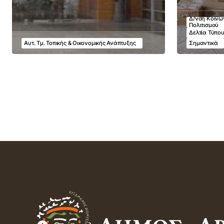
Δ/νση Κοινων
Πολιτισμού
Δελτία Τύπο
Αυτ. Τμ. Τοπικής & Οικονομικής Ανάπτυξης
Σημαντικά