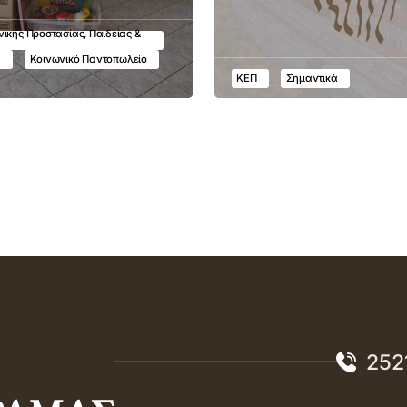
ικής Προστασίας, Παιδείας &
υ
Κοινωνικό Παντοπωλείο
ΚΕΠ
Σημαντικά
252