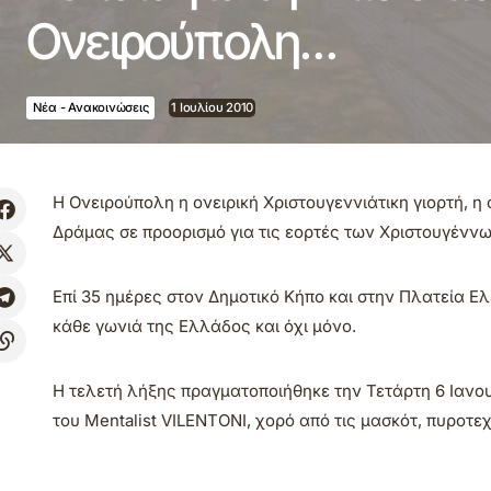
Ονειρούπολη…
Νέα - Ανακοινώσεις
1 Ιουλίου 2010
Η Ονειρούπολη η ονειρική Χριστουγεννιάτικη γιορτή, η
Δράμας σε προορισμό για τις εορτές των Χριστουγένν
Επί 35 ημέρες στον Δημοτικό Κήπο και στην Πλατεία Ε
κάθε γωνιά της Ελλάδος και όχι μόνο.
Η τελετή λήξης πραγματοποιήθηκε την Τετάρτη 6 Ιανου
του Mentalist VILENTONI, χορό από τις μασκότ, πυροτε