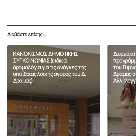
Διαβάστε επίσης...
ΚΑΝΟΝΙΣΜΟΣ ΔΗΜΟΤΙΚΗΣ
Δωρεά από
ΣΥΓΚΟΙΝΩΝΙΑΣ (ειδικά
προγράμμ
δρομολόγια για τις ανάγκες της
του Γυμν
υπαίθριας λαϊκής αγοράς του Δ.
Δράμας σ
Δράμας)
Αλληλεγγ