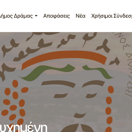
Δήμος Δράμας
Αποφάσεις
Νέα
Χρήσιμοι Σύνδεσ
Αυλαία για την πιο επιτυχημένη Ονειρούπο
α - Ανακοινώσεις
ιτυχημένη