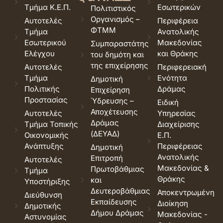
Τμήμα Κ.Ε.Π.
Εσωτερικών
Πολιτιστικός
Οργανισμός –
Αυτοτελές
Περιφέρεια
ΦΤΜΜ
Τμήμα
Ανατολικής
Εσωτερικού
Μακεδονίας
Συμπαραστάτης
Ελέγχου
και Θράκης
του δημότη και
της επιχείρησης
Αυτοτελές
Περιφερειακή
Τμήμα
Ενότητα
Δημοτική
Πολιτικής
Δράμας
Επιχείρηση
Προστασίας
Ύδρευσης –
Ειδική
Αποχέτευσης
Αυτοτελές
Υπηρεσίας
Δράμας
Τμήμα Τοπικής
Διαχείρισης
(ΔΕΥΑΔ)
Οικονομικής
Ε.Π.
Ανάπτυξης
Περιφέρειας
Δημοτική
Ανατολικής
Επιτροπή
Αυτοτελές
Μακεδονίας &
Πρωτοβάθμιας
Τμήμα
Θράκης
και
Υποστήριξης
Δευτεροβάθμιας
Αποκεντρωμένη
Διεύθυνση
Εκπαίδευσης
Διοίκηση
Δημοτικής
Δήμου Δράμας
Μακεδονίας -
Αστυνομίας