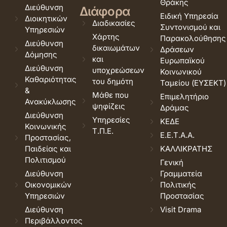
Θράκης
Διεύθυνση
Διάφορα
Ειδική Υπηρεσία
Διοικητικών
Διαδικασίες
Συντονισμού και
Υπηρεσιών
Χάρτης
Παρακολούθησης
Διεύθυνση
δικαιωμάτων
Δράσεων
Δόμησης
και
Ευρωπαϊκού
Διεύθυνση
υποχρεώσεων
Κοινωνικού
Καθαριότητας
του δημότη
Ταμείου (ΕΥΣΕΚΤ)
&
Μάθε που
Επιμελητήριο
Ανακύκλωσης
ψηφίζεις
Δράμας
Διεύθυνση
Υπηρεσίες
ΚΕΔΕ
Κοινωνικής
Τ.Π.Ε.
Ε.Ε.Τ.Α.Α.
Προστασίας,
Παιδείας και
ΚΑΛΛΙΚΡΑΤΗΣ
Πολιτισμού
Γενική
Διεύθυνση
Γραμματεία
Οικονομικών
Πολιτικής
Υπηρεσιών
Προστασίας
Διεύθυνση
Visit Drama
Περιβάλλοντος