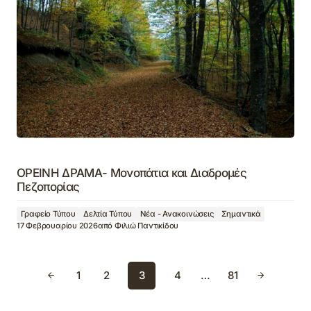
ΟΡΕΙΝΗ ΔΡΑΜΑ- Μονοπάτια και Διαδρομές
Πεζοπορίας
Γραφείο Τύπου
Δελτία Τύπου
Νέα - Ανακοινώσεις
Σημαντικά
17 Φεβρουαρίου 2026
από
Φιλιώ Παντικίδου
1
2
3
4
…
81