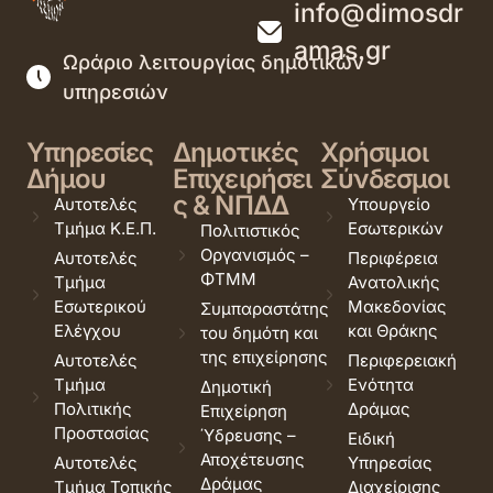
info@dimosdr
amas.gr
Ωράριο λειτουργίας δημοτικών
υπηρεσιών
Υπηρεσίες
Δημοτικές
Χρήσιμοι
Δήμου
Επιχειρήσει
Σύνδεσμοι
ς & ΝΠΔΔ
Αυτοτελές
Υπουργείο
Τμήμα Κ.Ε.Π.
Εσωτερικών
Πολιτιστικός
Οργανισμός –
Αυτοτελές
Περιφέρεια
ΦΤΜΜ
Τμήμα
Ανατολικής
Εσωτερικού
Μακεδονίας
Συμπαραστάτης
Ελέγχου
και Θράκης
του δημότη και
της επιχείρησης
Αυτοτελές
Περιφερειακή
Τμήμα
Ενότητα
Δημοτική
Πολιτικής
Δράμας
Επιχείρηση
Προστασίας
Ύδρευσης –
Ειδική
Αποχέτευσης
Αυτοτελές
Υπηρεσίας
Δράμας
Τμήμα Τοπικής
Διαχείρισης