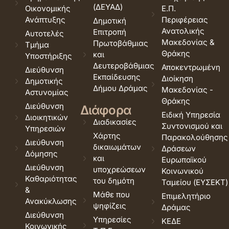
(ΔΕΥΑΔ)
Οικονομικής
Ε.Π.
Ανάπτυξης
Περιφέρειας
Δημοτική
Ανατολικής
Επιτροπή
Αυτοτελές
Μακεδονίας &
Πρωτοβάθμιας
Τμήμα
Θράκης
και
Υποστήριξης
Δευτεροβάθμιας
Αποκεντρωμένη
Διεύθυνση
Εκπαίδευσης
Διοίκηση
Δημοτικής
Δήμου Δράμας
Μακεδονίας -
Αστυνομίας
Θράκης
Διεύθυνση
Διάφορα
Ειδική Υπηρεσία
Διοικητικών
Διαδικασίες
Συντονισμού και
Υπηρεσιών
Χάρτης
Παρακολούθησης
Διεύθυνση
δικαιωμάτων
Δράσεων
Δόμησης
και
Ευρωπαϊκού
Διεύθυνση
υποχρεώσεων
Κοινωνικού
Καθαριότητας
του δημότη
Ταμείου (ΕΥΣΕΚΤ)
&
Μάθε που
Επιμελητήριο
Ανακύκλωσης
ψηφίζεις
Δράμας
Διεύθυνση
Υπηρεσίες
ΚΕΔΕ
Κοινωνικής