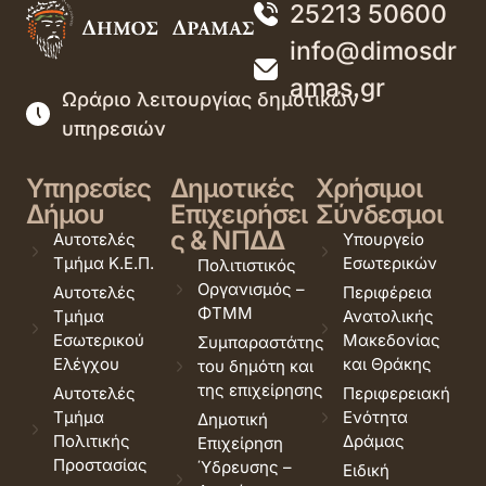
25213 50600
info@dimosdr
amas.gr
Ωράριο λειτουργίας δημοτικών
υπηρεσιών
Υπηρεσίες
Δημοτικές
Χρήσιμοι
Δήμου
Επιχειρήσει
Σύνδεσμοι
ς & ΝΠΔΔ
Αυτοτελές
Υπουργείο
Τμήμα Κ.Ε.Π.
Εσωτερικών
Πολιτιστικός
Οργανισμός –
Αυτοτελές
Περιφέρεια
ΦΤΜΜ
Τμήμα
Ανατολικής
Εσωτερικού
Μακεδονίας
Συμπαραστάτης
Ελέγχου
και Θράκης
του δημότη και
της επιχείρησης
Αυτοτελές
Περιφερειακή
Τμήμα
Ενότητα
Δημοτική
Πολιτικής
Δράμας
Επιχείρηση
Προστασίας
Ύδρευσης –
Ειδική