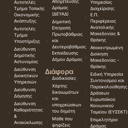
Αποχέτευσης
Αυτοτελές
Υπηρεσίας
Δράμας
Τμήμα Τοπικής
Διαχείρισης
(ΔΕΥΑΔ)
Οικονομικής
Ε.Π.
Ανάπτυξης
Περιφέρειας
Δημοτική
Ανατολικής
Επιτροπή
Αυτοτελές
Μακεδονίας &
Πρωτοβάθμιας
Τμήμα
Θράκης
και
Υποστήριξης
Δευτεροβάθμιας
Αποκεντρωμένη
Διεύθυνση
Εκπαίδευσης
Διοίκηση
Δημοτικής
Δήμου Δράμας
Μακεδονίας -
Αστυνομίας
Θράκης
Διεύθυνση
Διάφορα
Ειδική Υπηρεσία
Διοικητικών
Διαδικασίες
Συντονισμού και
Υπηρεσιών
Χάρτης
Παρακολούθησης
Διεύθυνση
δικαιωμάτων
Δράσεων
Δόμησης
και
Ευρωπαϊκού
Διεύθυνση
υποχρεώσεων
Κοινωνικού
Καθαριότητας
του δημότη
Ταμείου (ΕΥΣΕΚΤ)
&
Μάθε που
Επιμελητήριο
Ανακύκλωσης
ψηφίζεις
Δράμας