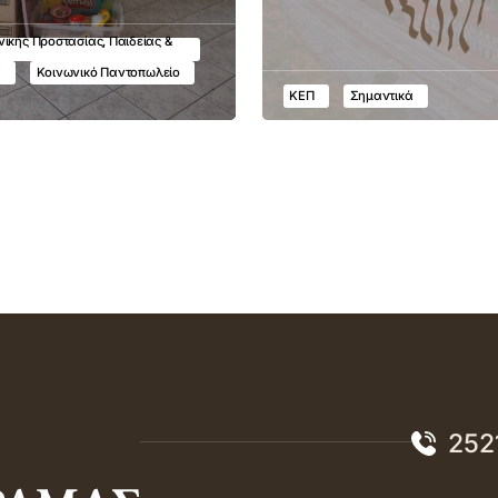
ικής Προστασίας, Παιδείας &
υ
Κοινωνικό Παντοπωλείο
ΚΕΠ
Σημαντικά
252