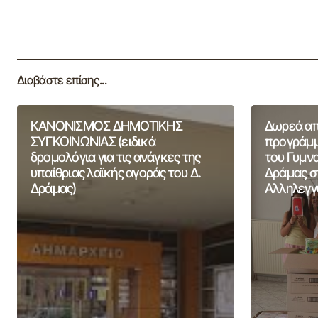
Διαβάστε επίσης...
ΚΑΝΟΝΙΣΜΟΣ ΔΗΜΟΤΙΚΗΣ
Δωρεά από
ΣΥΓΚΟΙΝΩΝΙΑΣ (ειδικά
προγράμμ
δρομολόγια για τις ανάγκες της
του Γυμν
υπαίθριας λαϊκής αγοράς του Δ.
Δράμας σ
Δράμας)
Αλληλεγγ