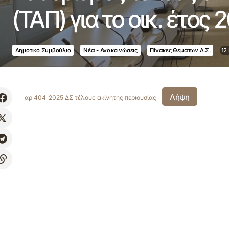
(ΤΑΠ) για το οικ. έτος 
Δημοτικό Συμβούλιο
Νέα - Ανακοινώσεις
Πίνακες Θεμάτων Δ.Σ.
12
Λήψη
αρ 404_2025 ΔΣ τέλους ακίνητης περιουσίας