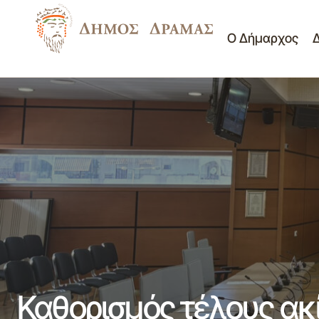
Ο Δήμαρχος
Καθορισμός τέλους χρήσης
Δημοτικό Συμβούλιο
κοινόχρηστων χώρων για το οικ. έτος
Πίνακες Θεμάτων Δ.Σ.
2026
Καθορισμός τέλους ακ