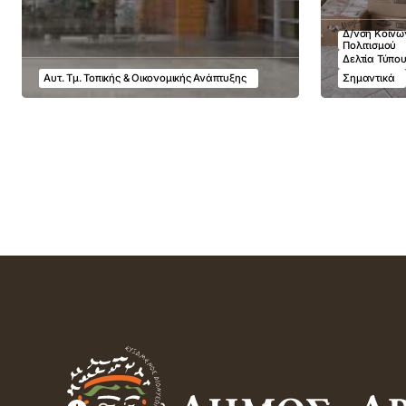
Δ/νση Κοινων
Πολιτισμού
Δελτία Τύπο
Αυτ. Τμ. Τοπικής & Οικονομικής Ανάπτυξης
Σημαντικά