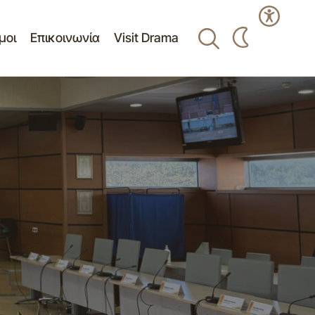
μοι
Επικοινωνία
Visit Drama
υσίας (ΤΑΠ) για
Καθορισμός τελών και δικαιωμάτων των
δημοτικών κοιμητηρίων οικ. έτους 2026