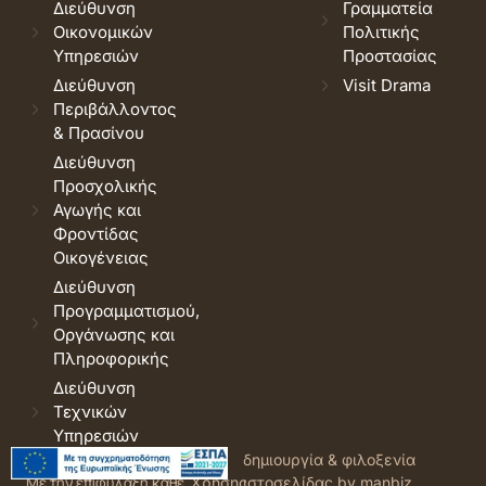
Διεύθυνση
Γραμματεία
Οικονομικών
Πολιτικής
Υπηρεσιών
Προστασίας
Διεύθυνση
Visit Drama
Περιβάλλοντος
& Πρασίνου
Διεύθυνση
Προσχολικής
Αγωγής και
Φροντίδας
Οικογένειας
Διεύθυνση
Προγραμματισμού,
Οργάνωσης και
Πληροφορικής
Διεύθυνση
Τεχνικών
Υπηρεσιών
© 2026 Δήμος Δράμας.
Όροι
δημιουργία & φιλοξενία
Με την επιφύλαξη κάθε
Χρήσης
ιστοσελίδας by manbiz