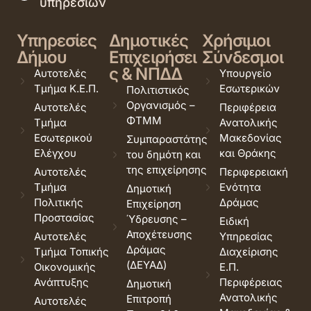
υπηρεσιών
Υπηρεσίες
Δημοτικές
Χρήσιμοι
Δήμου
Επιχειρήσει
Σύνδεσμοι
ς & ΝΠΔΔ
Αυτοτελές
Υπουργείο
Τμήμα Κ.Ε.Π.
Εσωτερικών
Πολιτιστικός
Οργανισμός –
Αυτοτελές
Περιφέρεια
ΦΤΜΜ
Τμήμα
Ανατολικής
Εσωτερικού
Μακεδονίας
Συμπαραστάτης
Ελέγχου
και Θράκης
του δημότη και
της επιχείρησης
Αυτοτελές
Περιφερειακή
Τμήμα
Ενότητα
Δημοτική
Πολιτικής
Δράμας
Επιχείρηση
Προστασίας
Ύδρευσης –
Ειδική
Αποχέτευσης
Αυτοτελές
Υπηρεσίας
Δράμας
Τμήμα Τοπικής
Διαχείρισης
(ΔΕΥΑΔ)
Οικονομικής
Ε.Π.
Ανάπτυξης
Περιφέρειας
Δημοτική
Ανατολικής
Επιτροπή
Αυτοτελές