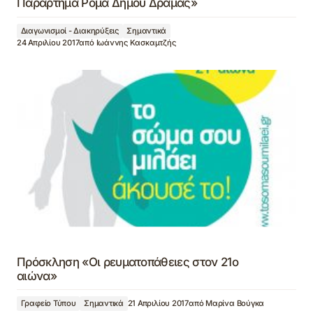
Παράρτημα Ρομά Δήμου Δράμας»
Διαγωνισμοί - Διακηρύξεις
Σημαντικά
24 Απριλίου 2017
από
Ιωάννης Κασκαμτζής
Πρόσκληση «Οι ρευματοπάθειες στον 21ο
αιώνα»
Γραφείο Τύπου
Σημαντικά
21 Απριλίου 2017
από
Μαρίνα Βούγκα