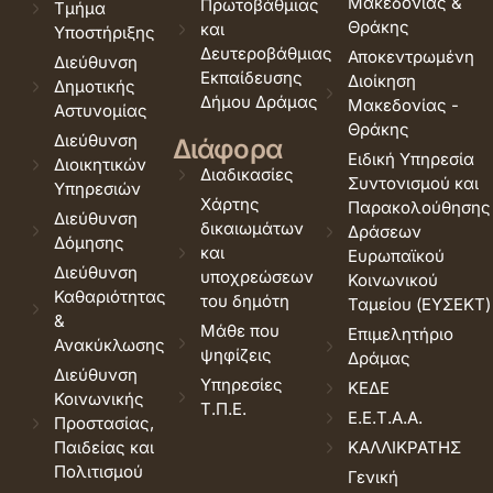
Μακεδονίας &
Πρωτοβάθμιας
Τμήμα
Θράκης
και
Υποστήριξης
Δευτεροβάθμιας
Αποκεντρωμένη
Διεύθυνση
Εκπαίδευσης
Διοίκηση
Δημοτικής
Δήμου Δράμας
Μακεδονίας -
Αστυνομίας
Θράκης
Διεύθυνση
Διάφορα
Ειδική Υπηρεσία
Διοικητικών
Διαδικασίες
Συντονισμού και
Υπηρεσιών
Χάρτης
Παρακολούθησης
Διεύθυνση
δικαιωμάτων
Δράσεων
Δόμησης
και
Ευρωπαϊκού
Διεύθυνση
υποχρεώσεων
Κοινωνικού
Καθαριότητας
του δημότη
Ταμείου (ΕΥΣΕΚΤ)
&
Μάθε που
Επιμελητήριο
Ανακύκλωσης
ψηφίζεις
Δράμας
Διεύθυνση
Υπηρεσίες
ΚΕΔΕ
Κοινωνικής
Τ.Π.Ε.
Ε.Ε.Τ.Α.Α.
Προστασίας,
Παιδείας και
ΚΑΛΛΙΚΡΑΤΗΣ
Πολιτισμού
Γενική