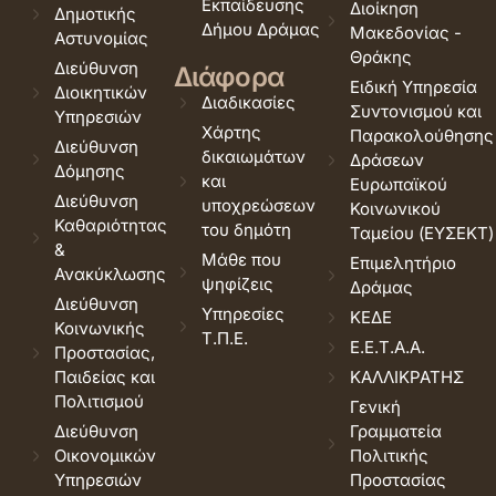
Εκπαίδευσης
Διοίκηση
Δημοτικής
Δήμου Δράμας
Μακεδονίας -
Αστυνομίας
Θράκης
Διεύθυνση
Διάφορα
Ειδική Υπηρεσία
Διοικητικών
Διαδικασίες
Συντονισμού και
Υπηρεσιών
Χάρτης
Παρακολούθησης
Διεύθυνση
δικαιωμάτων
Δράσεων
Δόμησης
και
Ευρωπαϊκού
Διεύθυνση
υποχρεώσεων
Κοινωνικού
Καθαριότητας
του δημότη
Ταμείου (ΕΥΣΕΚΤ)
&
Μάθε που
Επιμελητήριο
Ανακύκλωσης
ψηφίζεις
Δράμας
Διεύθυνση
Υπηρεσίες
ΚΕΔΕ
Κοινωνικής
Τ.Π.Ε.
Ε.Ε.Τ.Α.Α.
Προστασίας,
Παιδείας και
ΚΑΛΛΙΚΡΑΤΗΣ
Πολιτισμού
Γενική
Διεύθυνση
Γραμματεία
Οικονομικών
Πολιτικής
Υπηρεσιών
Προστασίας