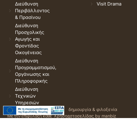
Διεύθυνση
Visit Drama
Περιβάλλοντος
& Πρασίνου
Διεύθυνση
Προσχολικής
Αγωγής και
Φροντίδας
Οικογένειας
Διεύθυνση
Προγραμματισμού,
Οργάνωσης και
Πληροφορικής
Διεύθυνση
Τεχνικών
Υπηρεσιών
© 2026 Δήμος Δράμας.
Όροι
δημιουργία & φιλοξενία
Με την επιφύλαξη κάθε
Χρήσης
ιστοσελίδας by manbiz
νόμιμου δικαιώματος.