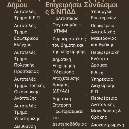
Δήμου
Επιχειρήσει
Σύνδεσμοι
ς & ΝΠΔΔ
Αυτοτελές
Υπουργείο
Τμήμα Κ.Ε.Π.
Εσωτερικών
Πολιτιστικός
Οργανισμός –
Αυτοτελές
Περιφέρεια
ΦΤΜΜ
Τμήμα
Ανατολικής
Εσωτερικού
Μακεδονίας
Συμπαραστάτης
Ελέγχου
και Θράκης
του δημότη και
της επιχείρησης
Αυτοτελές
Περιφερειακή
Τμήμα
Ενότητα
Δημοτική
Πολιτικής
Δράμας
Επιχείρηση
Προστασίας
Ύδρευσης –
Ειδική
Αποχέτευσης
Αυτοτελές
Υπηρεσίας
Δράμας
Τμήμα Τοπικής
Διαχείρισης
(ΔΕΥΑΔ)
Οικονομικής
Ε.Π.
Ανάπτυξης
Περιφέρειας
Δημοτική
Ανατολικής
Επιτροπή
Αυτοτελές
Μακεδονίας &
Πρωτοβάθμιας
Τμήμα
Θράκης
και
Υποστήριξης
Δευτεροβάθμιας
Αποκεντρωμένη
Διεύθυνση