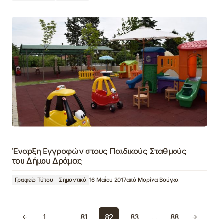
Έναρξη Εγγραφών στους Παιδικούς Σταθμούς
του Δήμου Δράμας
Γραφείο Τύπου
Σημαντικά
16 Μαΐου 2017
από
Μαρίνα Βούγκα
1
…
81
82
83
…
88