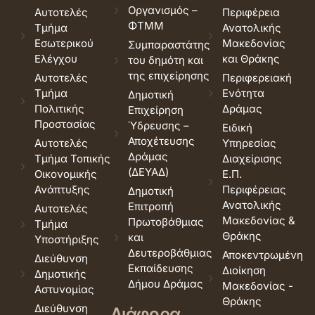
Οργανισμός –
Αυτοτελές
Περιφέρεια
ΦΤΜΜ
Τμήμα
Ανατολικής
Εσωτερικού
Μακεδονίας
Συμπαραστάτης
Ελέγχου
και Θράκης
του δημότη και
της επιχείρησης
Αυτοτελές
Περιφερειακή
Τμήμα
Ενότητα
Δημοτική
Πολιτικής
Δράμας
Επιχείρηση
Προστασίας
Ύδρευσης –
Ειδική
Αποχέτευσης
Αυτοτελές
Υπηρεσίας
Δράμας
Τμήμα Τοπικής
Διαχείρισης
(ΔΕΥΑΔ)
Οικονομικής
Ε.Π.
Ανάπτυξης
Περιφέρειας
Δημοτική
Ανατολικής
Επιτροπή
Αυτοτελές
Μακεδονίας &
Πρωτοβάθμιας
Τμήμα
Θράκης
και
Υποστήριξης
Δευτεροβάθμιας
Αποκεντρωμένη
Διεύθυνση
Εκπαίδευσης
Διοίκηση
Δημοτικής
Δήμου Δράμας
Μακεδονίας -
Αστυνομίας
Θράκης
Διεύθυνση
Διάφορα