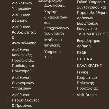
Ειδική Υπηρεσία
Διοικητικών
Διαδικασίες
Συντονισμού και
Υπηρεσιών
Χάρτης
Παρακολούθησης
Διεύθυνση
δικαιωμάτων
Δράσεων
Δόμησης
και
Ευρωπαϊκού
Διεύθυνση
υποχρεώσεων
Κοινωνικού
Καθαριότητας
του δημότη
Ταμείου (ΕΥΣΕΚΤ)
&
Μάθε που
Επιμελητήριο
Ανακύκλωσης
ψηφίζεις
Δράμας
Διεύθυνση
Υπηρεσίες
ΚΕΔΕ
Κοινωνικής
Τ.Π.Ε.
Ε.Ε.Τ.Α.Α.
Προστασίας,
Παιδείας και
ΚΑΛΛΙΚΡΑΤΗΣ
Πολιτισμού
Γενική
Διεύθυνση
Γραμματεία
Οικονομικών
Πολιτικής
Υπηρεσιών
Προστασίας
Διεύθυνση
Visit Drama
Περιβάλλοντος
& Πρασίνου