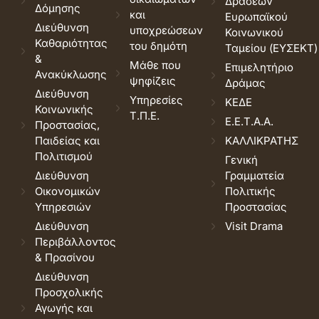
Δράσεων
Δόμησης
και
Ευρωπαϊκού
Διεύθυνση
υποχρεώσεων
Κοινωνικού
Καθαριότητας
του δημότη
Ταμείου (ΕΥΣΕΚΤ)
&
Μάθε που
Επιμελητήριο
Ανακύκλωσης
ψηφίζεις
Δράμας
Διεύθυνση
Υπηρεσίες
ΚΕΔΕ
Κοινωνικής
Τ.Π.Ε.
Ε.Ε.Τ.Α.Α.
Προστασίας,
Παιδείας και
ΚΑΛΛΙΚΡΑΤΗΣ
Πολιτισμού
Γενική
Διεύθυνση
Γραμματεία
Οικονομικών
Πολιτικής
Υπηρεσιών
Προστασίας
Διεύθυνση
Visit Drama
Περιβάλλοντος
& Πρασίνου
Διεύθυνση
Προσχολικής
Αγωγής και