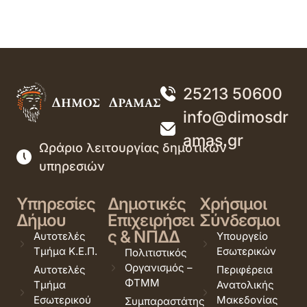
25213 50600
info@dimosdr
amas.gr
Ωράριο λειτουργίας δημοτικών
υπηρεσιών
Υπηρεσίες
Δημοτικές
Χρήσιμοι
Δήμου
Επιχειρήσει
Σύνδεσμοι
ς & ΝΠΔΔ
Αυτοτελές
Υπουργείο
Τμήμα Κ.Ε.Π.
Εσωτερικών
Πολιτιστικός
Οργανισμός –
Αυτοτελές
Περιφέρεια
ΦΤΜΜ
Τμήμα
Ανατολικής
Εσωτερικού
Μακεδονίας
Συμπαραστάτης