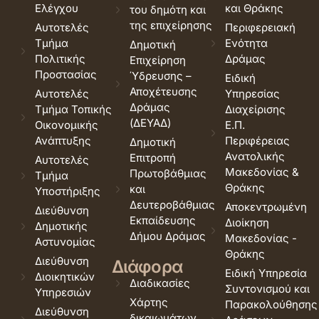
Ελέγχου
και Θράκης
του δημότη και
της επιχείρησης
Αυτοτελές
Περιφερειακή
Τμήμα
Ενότητα
Δημοτική
Πολιτικής
Δράμας
Επιχείρηση
Προστασίας
Ύδρευσης –
Ειδική
Αποχέτευσης
Αυτοτελές
Υπηρεσίας
Δράμας
Τμήμα Τοπικής
Διαχείρισης
(ΔΕΥΑΔ)
Οικονομικής
Ε.Π.
Ανάπτυξης
Περιφέρειας
Δημοτική
Ανατολικής
Επιτροπή
Αυτοτελές
Μακεδονίας &
Πρωτοβάθμιας
Τμήμα
Θράκης
και
Υποστήριξης
Δευτεροβάθμιας
Αποκεντρωμένη
Διεύθυνση
Εκπαίδευσης
Διοίκηση
Δημοτικής
Δήμου Δράμας
Μακεδονίας -
Αστυνομίας
Θράκης
Διεύθυνση
Διάφορα
Ειδική Υπηρεσία
Διοικητικών
Διαδικασίες
Συντονισμού και
Υπηρεσιών
Χάρτης
Παρακολούθησης
Διεύθυνση
δικαιωμάτων