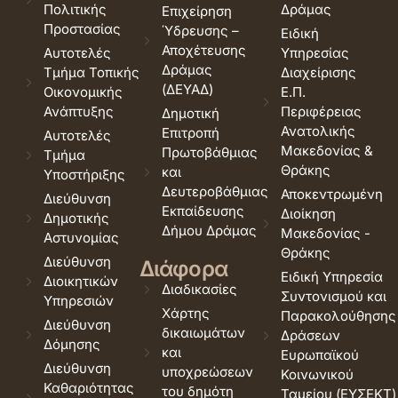
Πολιτικής
Δράμας
Επιχείρηση
Προστασίας
Ύδρευσης –
Ειδική
Αποχέτευσης
Αυτοτελές
Υπηρεσίας
Δράμας
Τμήμα Τοπικής
Διαχείρισης
(ΔΕΥΑΔ)
Οικονομικής
Ε.Π.
Ανάπτυξης
Περιφέρειας
Δημοτική
Ανατολικής
Επιτροπή
Αυτοτελές
Μακεδονίας &
Πρωτοβάθμιας
Τμήμα
Θράκης
και
Υποστήριξης
Δευτεροβάθμιας
Αποκεντρωμένη
Διεύθυνση
Εκπαίδευσης
Διοίκηση
Δημοτικής
Δήμου Δράμας
Μακεδονίας -
Αστυνομίας
Θράκης
Διεύθυνση
Διάφορα
Ειδική Υπηρεσία
Διοικητικών
Διαδικασίες
Συντονισμού και
Υπηρεσιών
Χάρτης
Παρακολούθησης
Διεύθυνση
δικαιωμάτων
Δράσεων
Δόμησης
και
Ευρωπαϊκού
Διεύθυνση
υποχρεώσεων
Κοινωνικού
Καθαριότητας
του δημότη
Ταμείου (ΕΥΣΕΚΤ)