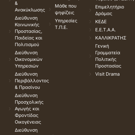
&
Μάθε που
Επιμελητήριο
Ανακύκλωσης
ψηφίζεις
Δράμας
Διεύθυνση
Υπηρεσίες
ΚΕΔΕ
Κοινωνικής
Τ.Π.Ε.
Ε.Ε.Τ.Α.Α.
Προστασίας,
Παιδείας και
ΚΑΛΛΙΚΡΑΤΗΣ
Πολιτισμού
Γενική
Διεύθυνση
Γραμματεία
Οικονομικών
Πολιτικής
Υπηρεσιών
Προστασίας
Διεύθυνση
Visit Drama
Περιβάλλοντος
& Πρασίνου
Διεύθυνση
Προσχολικής
Αγωγής και
Φροντίδας
Οικογένειας
Διεύθυνση