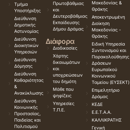
Μακεδονίας &
Πρωτοβάθμιας
Τμήμα
Θράκης
και
Υποστήριξης
Δευτεροβάθμιας
Αποκεντρωμένη
Διεύθυνση
Εκπαίδευσης
Διοίκηση
Δημοτικής
Δήμου Δράμας
Μακεδονίας -
Αστυνομίας
Θράκης
Διεύθυνση
Διάφορα
Ειδική Υπηρεσία
Διοικητικών
Διαδικασίες
Συντονισμού και
Υπηρεσιών
Χάρτης
Παρακολούθησης
Διεύθυνση
δικαιωμάτων
Δράσεων
Δόμησης
και
Ευρωπαϊκού
Διεύθυνση
υποχρεώσεων
Κοινωνικού
Καθαριότητας
του δημότη
Ταμείου (ΕΥΣΕΚΤ)
&
Μάθε που
Επιμελητήριο
Ανακύκλωσης
ψηφίζεις
Δράμας
Διεύθυνση
Υπηρεσίες
ΚΕΔΕ
Κοινωνικής
Τ.Π.Ε.
Ε.Ε.Τ.Α.Α.
Προστασίας,
Παιδείας και
ΚΑΛΛΙΚΡΑΤΗΣ
Πολιτισμού
Γενική