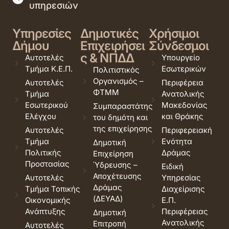
υπηρεσιών
Υπηρεσίες
Δημοτικές
Χρήσιμοι
Δήμου
Επιχειρήσει
Σύνδεσμοι
ς & ΝΠΔΔ
Αυτοτελές
Υπουργείο
Τμήμα Κ.Ε.Π.
Εσωτερικών
Πολιτιστικός
Οργανισμός –
Αυτοτελές
Περιφέρεια
ΦΤΜΜ
Τμήμα
Ανατολικής
Εσωτερικού
Μακεδονίας
Συμπαραστάτης
Ελέγχου
και Θράκης
του δημότη και
της επιχείρησης
Αυτοτελές
Περιφερειακή
Τμήμα
Ενότητα
Δημοτική
Πολιτικής
Δράμας
Επιχείρηση
Προστασίας
Ύδρευσης –
Ειδική
Αποχέτευσης
Αυτοτελές
Υπηρεσίας
Δράμας
Τμήμα Τοπικής
Διαχείρισης
(ΔΕΥΑΔ)
Οικονομικής
Ε.Π.
Ανάπτυξης
Περιφέρειας
Δημοτική
Ανατολικής
Επιτροπή
Αυτοτελές