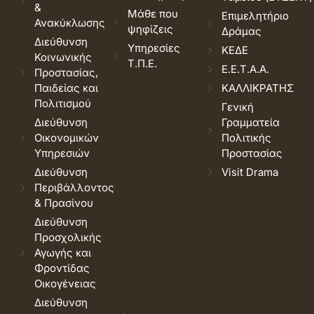
&
Μάθε που
Επιμελητήριο
Ανακύκλωσης
ψηφίζεις
Δράμας
Διεύθυνση
Υπηρεσίες
ΚΕΔΕ
Κοινωνικής
Τ.Π.Ε.
Ε.Ε.Τ.Α.Α.
Προστασίας,
Παιδείας και
ΚΑΛΛΙΚΡΑΤΗΣ
Πολιτισμού
Γενική
Διεύθυνση
Γραμματεία
Οικονομικών
Πολιτικής
Υπηρεσιών
Προστασίας
Διεύθυνση
Visit Drama
Περιβάλλοντος
& Πρασίνου
Διεύθυνση
Προσχολικής
Αγωγής και
Φροντίδας
Οικογένειας
Διεύθυνση