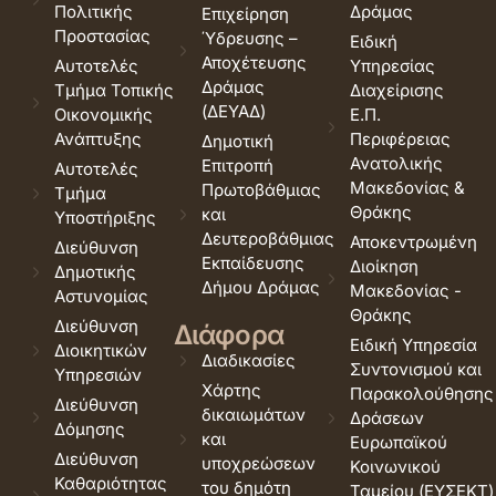
Πολιτικής
Δράμας
Επιχείρηση
Προστασίας
Ύδρευσης –
Ειδική
Αποχέτευσης
Αυτοτελές
Υπηρεσίας
Δράμας
Τμήμα Τοπικής
Διαχείρισης
(ΔΕΥΑΔ)
Οικονομικής
Ε.Π.
Ανάπτυξης
Περιφέρειας
Δημοτική
Ανατολικής
Επιτροπή
Αυτοτελές
Μακεδονίας &
Πρωτοβάθμιας
Τμήμα
Θράκης
και
Υποστήριξης
Δευτεροβάθμιας
Αποκεντρωμένη
Διεύθυνση
Εκπαίδευσης
Διοίκηση
Δημοτικής
Δήμου Δράμας
Μακεδονίας -
Αστυνομίας
Θράκης
Διεύθυνση
Διάφορα
Ειδική Υπηρεσία
Διοικητικών
Διαδικασίες
Συντονισμού και
Υπηρεσιών
Χάρτης
Παρακολούθησης
Διεύθυνση
δικαιωμάτων
Δράσεων
Δόμησης
και
Ευρωπαϊκού
Διεύθυνση
υποχρεώσεων
Κοινωνικού
Καθαριότητας
του δημότη
Ταμείου (ΕΥΣΕΚΤ)