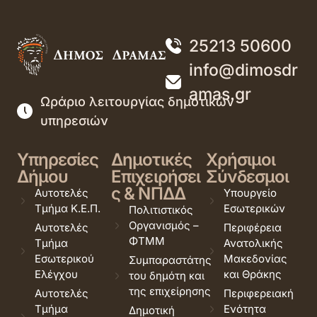
25213 50600
info@dimosdr
amas.gr
Ωράριο λειτουργίας δημοτικών
υπηρεσιών
Υπηρεσίες
Δημοτικές
Χρήσιμοι
Δήμου
Επιχειρήσει
Σύνδεσμοι
ς & ΝΠΔΔ
Αυτοτελές
Υπουργείο
Τμήμα Κ.Ε.Π.
Εσωτερικών
Πολιτιστικός
Οργανισμός –
Αυτοτελές
Περιφέρεια
ΦΤΜΜ
Τμήμα
Ανατολικής
Εσωτερικού
Μακεδονίας
Συμπαραστάτης
Ελέγχου
και Θράκης
του δημότη και
της επιχείρησης
Αυτοτελές
Περιφερειακή
Τμήμα
Ενότητα
Δημοτική