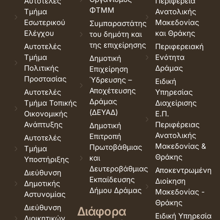
Αυτοτελές
Περιφέρεια
ΦΤΜΜ
Τμήμα
Ανατολικής
Εσωτερικού
Μακεδονίας
Συμπαραστάτης
Ελέγχου
και Θράκης
του δημότη και
της επιχείρησης
Αυτοτελές
Περιφερειακή
Τμήμα
Ενότητα
Δημοτική
Πολιτικής
Δράμας
Επιχείρηση
Προστασίας
Ύδρευσης –
Ειδική
Αποχέτευσης
Αυτοτελές
Υπηρεσίας
Δράμας
Τμήμα Τοπικής
Διαχείρισης
(ΔΕΥΑΔ)
Οικονομικής
Ε.Π.
Ανάπτυξης
Περιφέρειας
Δημοτική
Ανατολικής
Επιτροπή
Αυτοτελές
Μακεδονίας &
Πρωτοβάθμιας
Τμήμα
Θράκης
και
Υποστήριξης
Δευτεροβάθμιας
Αποκεντρωμένη
Διεύθυνση
Εκπαίδευσης
Διοίκηση
Δημοτικής
Δήμου Δράμας
Μακεδονίας -
Αστυνομίας
Θράκης
Διεύθυνση
Διάφορα
Ειδική Υπηρεσία
Διοικητικών