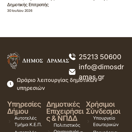
Δημοτικής Επιτροπής
30 Ιουλίου 2026
25213 50600
info@dimosdr
amas.gr
Ωράριο λειτουργίας δημοτικών
υπηρεσιών
Υπηρεσίες
Δημοτικές
Χρήσιμοι
Δήμου
Επιχειρήσει
Σύνδεσμοι
ς & ΝΠΔΔ
Αυτοτελές
Υπουργείο
Τμήμα Κ.Ε.Π.
Εσωτερικών
Πολιτιστικός
Οργανισμός –