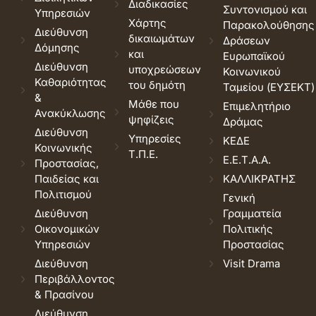
Διαδικασίες
Συντονισμού και
Υπηρεσιών
Χάρτης
Παρακολούθησης
Διεύθυνση
δικαιωμάτων
Δράσεων
Δόμησης
και
Ευρωπαϊκού
Διεύθυνση
υποχρεώσεων
Κοινωνικού
Καθαριότητας
του δημότη
Ταμείου (ΕΥΣΕΚΤ)
&
Μάθε που
Επιμελητήριο
Ανακύκλωσης
ψηφίζεις
Δράμας
Διεύθυνση
Υπηρεσίες
ΚΕΔΕ
Κοινωνικής
Τ.Π.Ε.
Ε.Ε.Τ.Α.Α.
Προστασίας,
Παιδείας και
ΚΑΛΛΙΚΡΑΤΗΣ
Πολιτισμού
Γενική
Διεύθυνση
Γραμματεία
Οικονομικών
Πολιτικής
Υπηρεσιών
Προστασίας
Διεύθυνση
Visit Drama
Περιβάλλοντος
& Πρασίνου
Διεύθυνση