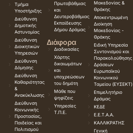
Μακεδονίας &
Πρωτοβάθμιας
Τμήμα
Θράκης
και
Υποστήριξης
Δευτεροβάθμιας
Αποκεντρωμένη
Διεύθυνση
Εκπαίδευσης
Διοίκηση
Δημοτικής
Δήμου Δράμας
Μακεδονίας -
Αστυνομίας
Θράκης
Διεύθυνση
Διάφορα
Ειδική Υπηρεσία
Διοικητικών
Διαδικασίες
Συντονισμού και
Υπηρεσιών
Χάρτης
Παρακολούθησης
Διεύθυνση
δικαιωμάτων
Δράσεων
Δόμησης
και
Ευρωπαϊκού
Διεύθυνση
υποχρεώσεων
Κοινωνικού
Καθαριότητας
του δημότη
Ταμείου (ΕΥΣΕΚΤ)
&
Μάθε που
Επιμελητήριο
Ανακύκλωσης
ψηφίζεις
Δράμας
Διεύθυνση
Υπηρεσίες
ΚΕΔΕ
Κοινωνικής
Τ.Π.Ε.
Ε.Ε.Τ.Α.Α.
Προστασίας,
Παιδείας και
ΚΑΛΛΙΚΡΑΤΗΣ
Πολιτισμού
Γενική