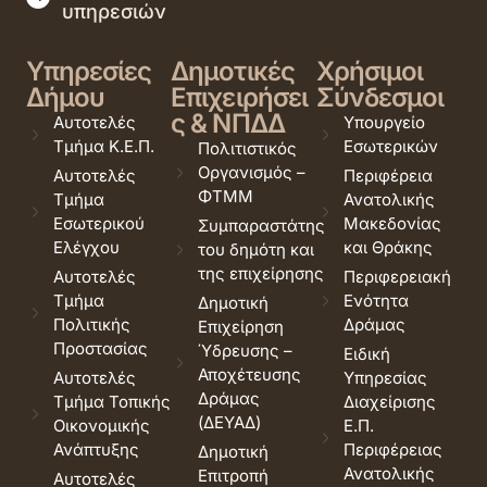
υπηρεσιών
Υπηρεσίες
Δημοτικές
Χρήσιμοι
Δήμου
Επιχειρήσει
Σύνδεσμοι
ς & ΝΠΔΔ
Αυτοτελές
Υπουργείο
Τμήμα Κ.Ε.Π.
Εσωτερικών
Πολιτιστικός
Οργανισμός –
Αυτοτελές
Περιφέρεια
ΦΤΜΜ
Τμήμα
Ανατολικής
Εσωτερικού
Μακεδονίας
Συμπαραστάτης
Ελέγχου
και Θράκης
του δημότη και
της επιχείρησης
Αυτοτελές
Περιφερειακή
Τμήμα
Ενότητα
Δημοτική
Πολιτικής
Δράμας
Επιχείρηση
Προστασίας
Ύδρευσης –
Ειδική
Αποχέτευσης
Αυτοτελές
Υπηρεσίας
Δράμας
Τμήμα Τοπικής
Διαχείρισης
(ΔΕΥΑΔ)
Οικονομικής
Ε.Π.
Ανάπτυξης
Περιφέρειας
Δημοτική
Ανατολικής
Επιτροπή
Αυτοτελές