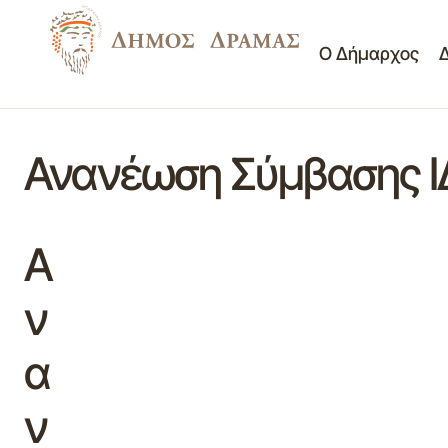
Ο Δήμαρχος
Ανανέωση Σύμβασης 
Α
ν
α
ν