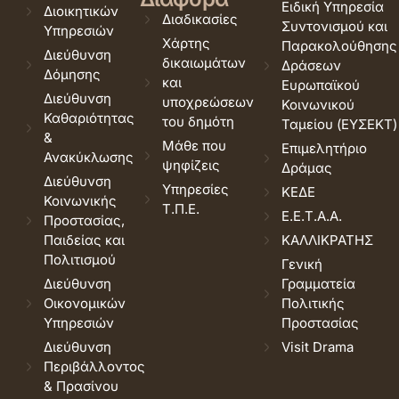
Ειδική Υπηρεσία
Διοικητικών
Διαδικασίες
Συντονισμού και
Υπηρεσιών
Χάρτης
Παρακολούθησης
Διεύθυνση
δικαιωμάτων
Δράσεων
Δόμησης
και
Ευρωπαϊκού
Διεύθυνση
υποχρεώσεων
Κοινωνικού
Καθαριότητας
του δημότη
Ταμείου (ΕΥΣΕΚΤ)
&
Μάθε που
Επιμελητήριο
Ανακύκλωσης
ψηφίζεις
Δράμας
Διεύθυνση
Υπηρεσίες
ΚΕΔΕ
Κοινωνικής
Τ.Π.Ε.
Ε.Ε.Τ.Α.Α.
Προστασίας,
Παιδείας και
ΚΑΛΛΙΚΡΑΤΗΣ
Πολιτισμού
Γενική
Διεύθυνση
Γραμματεία
Οικονομικών
Πολιτικής
Υπηρεσιών
Προστασίας
Διεύθυνση
Visit Drama
Περιβάλλοντος
& Πρασίνου