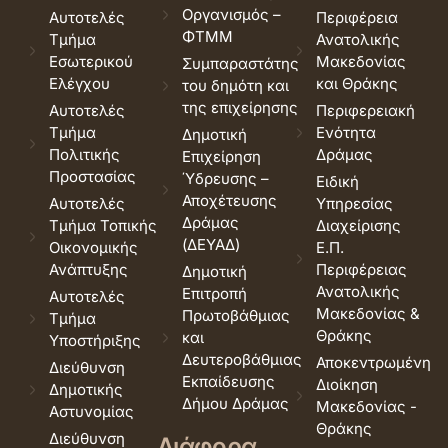
Οργανισμός –
Αυτοτελές
Περιφέρεια
ΦΤΜΜ
Τμήμα
Ανατολικής
Εσωτερικού
Μακεδονίας
Συμπαραστάτης
Ελέγχου
και Θράκης
του δημότη και
της επιχείρησης
Αυτοτελές
Περιφερειακή
Τμήμα
Ενότητα
Δημοτική
Πολιτικής
Δράμας
Επιχείρηση
Προστασίας
Ύδρευσης –
Ειδική
Αποχέτευσης
Αυτοτελές
Υπηρεσίας
Δράμας
Τμήμα Τοπικής
Διαχείρισης
(ΔΕΥΑΔ)
Οικονομικής
Ε.Π.
Ανάπτυξης
Περιφέρειας
Δημοτική
Ανατολικής
Επιτροπή
Αυτοτελές
Μακεδονίας &
Πρωτοβάθμιας
Τμήμα
Θράκης
και
Υποστήριξης
Δευτεροβάθμιας
Αποκεντρωμένη
Διεύθυνση
Εκπαίδευσης
Διοίκηση
Δημοτικής
Δήμου Δράμας
Μακεδονίας -
Αστυνομίας
Θράκης
Διεύθυνση
Διάφορα