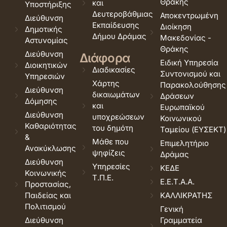
Θράκης
και
Υποστήριξης
Δευτεροβάθμιας
Αποκεντρωμένη
Διεύθυνση
Εκπαίδευσης
Διοίκηση
Δημοτικής
Δήμου Δράμας
Μακεδονίας -
Αστυνομίας
Θράκης
Διεύθυνση
Διάφορα
Ειδική Υπηρεσία
Διοικητικών
Διαδικασίες
Συντονισμού και
Υπηρεσιών
Χάρτης
Παρακολούθησης
Διεύθυνση
δικαιωμάτων
Δράσεων
Δόμησης
και
Ευρωπαϊκού
Διεύθυνση
υποχρεώσεων
Κοινωνικού
Καθαριότητας
του δημότη
Ταμείου (ΕΥΣΕΚΤ)
&
Μάθε που
Επιμελητήριο
Ανακύκλωσης
ψηφίζεις
Δράμας
Διεύθυνση
Υπηρεσίες
ΚΕΔΕ
Κοινωνικής
Τ.Π.Ε.
Ε.Ε.Τ.Α.Α.
Προστασίας,
Παιδείας και
ΚΑΛΛΙΚΡΑΤΗΣ
Πολιτισμού
Γενική
Διεύθυνση
Γραμματεία