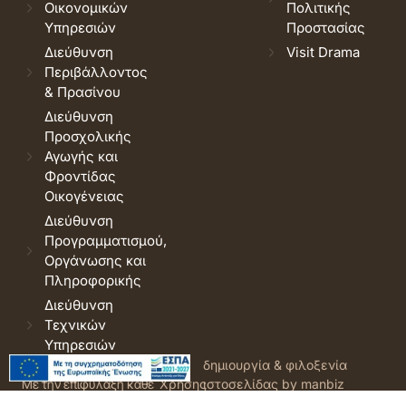
Οικονομικών
Πολιτικής
Υπηρεσιών
Προστασίας
Διεύθυνση
Visit Drama
Περιβάλλοντος
& Πρασίνου
Διεύθυνση
Προσχολικής
Αγωγής και
Φροντίδας
Οικογένειας
Διεύθυνση
Προγραμματισμού,
Οργάνωσης και
Πληροφορικής
Διεύθυνση
Τεχνικών
Υπηρεσιών
© 2026 Δήμος Δράμας.
Όροι
δημιουργία & φιλοξενία
Με την επιφύλαξη κάθε
Χρήσης
ιστοσελίδας by manbiz
νόμιμου δικαιώματος.