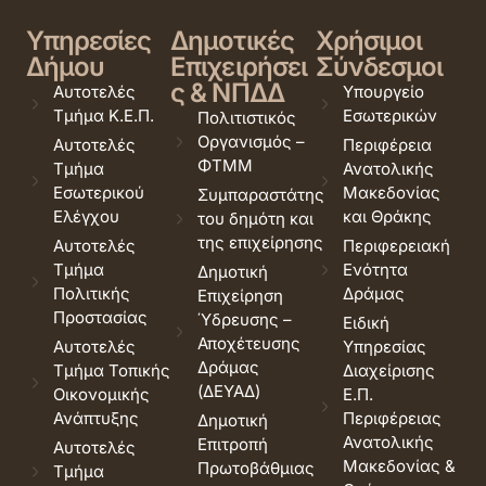
Υπηρεσίες
Δημοτικές
Χρήσιμοι
Δήμου
Επιχειρήσει
Σύνδεσμοι
ς & ΝΠΔΔ
Αυτοτελές
Υπουργείο
Τμήμα Κ.Ε.Π.
Εσωτερικών
Πολιτιστικός
Οργανισμός –
Αυτοτελές
Περιφέρεια
ΦΤΜΜ
Τμήμα
Ανατολικής
Εσωτερικού
Μακεδονίας
Συμπαραστάτης
Ελέγχου
και Θράκης
του δημότη και
της επιχείρησης
Αυτοτελές
Περιφερειακή
Τμήμα
Ενότητα
Δημοτική
Πολιτικής
Δράμας
Επιχείρηση
Προστασίας
Ύδρευσης –
Ειδική
Αποχέτευσης
Αυτοτελές
Υπηρεσίας
Δράμας
Τμήμα Τοπικής
Διαχείρισης
(ΔΕΥΑΔ)
Οικονομικής
Ε.Π.
Ανάπτυξης
Περιφέρειας
Δημοτική
Ανατολικής
Επιτροπή
Αυτοτελές
Μακεδονίας &
Πρωτοβάθμιας
Τμήμα