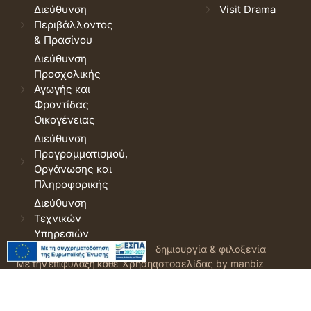
Διεύθυνση
Visit Drama
Περιβάλλοντος
& Πρασίνου
Διεύθυνση
Προσχολικής
Αγωγής και
Φροντίδας
Οικογένειας
Διεύθυνση
Προγραμματισμού,
Οργάνωσης και
Πληροφορικής
Διεύθυνση
Τεχνικών
Υπηρεσιών
© 2026 Δήμος Δράμας.
Όροι
δημιουργία & φιλοξενία
Με την επιφύλαξη κάθε
Χρήσης
ιστοσελίδας by manbiz
νόμιμου δικαιώματος.