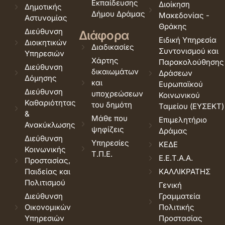
Εκπαίδευσης
Διοίκηση
Δημοτικής
Δήμου Δράμας
Μακεδονίας -
Αστυνομίας
Θράκης
Διεύθυνση
Διάφορα
Ειδική Υπηρεσία
Διοικητικών
Διαδικασίες
Συντονισμού και
Υπηρεσιών
Χάρτης
Παρακολούθησης
Διεύθυνση
δικαιωμάτων
Δράσεων
Δόμησης
και
Ευρωπαϊκού
Διεύθυνση
υποχρεώσεων
Κοινωνικού
Καθαριότητας
του δημότη
Ταμείου (ΕΥΣΕΚΤ)
&
Μάθε που
Επιμελητήριο
Ανακύκλωσης
ψηφίζεις
Δράμας
Διεύθυνση
Υπηρεσίες
ΚΕΔΕ
Κοινωνικής
Τ.Π.Ε.
Ε.Ε.Τ.Α.Α.
Προστασίας,
Παιδείας και
ΚΑΛΛΙΚΡΑΤΗΣ
Πολιτισμού
Γενική
Διεύθυνση
Γραμματεία
Οικονομικών
Πολιτικής
Υπηρεσιών
Προστασίας