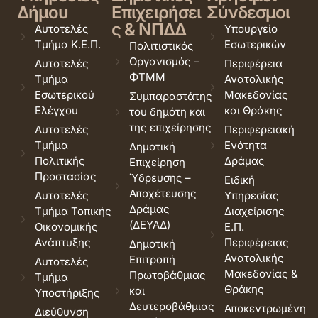
Δήμου
Επιχειρήσει
Σύνδεσμοι
ς & ΝΠΔΔ
Αυτοτελές
Υπουργείο
Τμήμα Κ.Ε.Π.
Εσωτερικών
Πολιτιστικός
Οργανισμός –
Αυτοτελές
Περιφέρεια
ΦΤΜΜ
Τμήμα
Ανατολικής
Εσωτερικού
Μακεδονίας
Συμπαραστάτης
Ελέγχου
και Θράκης
του δημότη και
της επιχείρησης
Αυτοτελές
Περιφερειακή
Τμήμα
Ενότητα
Δημοτική
Πολιτικής
Δράμας
Επιχείρηση
Προστασίας
Ύδρευσης –
Ειδική
Αποχέτευσης
Αυτοτελές
Υπηρεσίας
Δράμας
Τμήμα Τοπικής
Διαχείρισης
(ΔΕΥΑΔ)
Οικονομικής
Ε.Π.
Ανάπτυξης
Περιφέρειας
Δημοτική
Ανατολικής
Επιτροπή
Αυτοτελές
Μακεδονίας &
Πρωτοβάθμιας
Τμήμα
Θράκης
και
Υποστήριξης
Δευτεροβάθμιας
Αποκεντρωμένη
Διεύθυνση