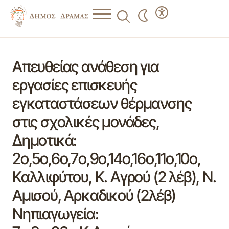
Απευθείας ανάθεση για
εργασίες επισκευής
εγκαταστάσεων θέρμανσης
στις σχολικές μονάδες,
Δημοτικά:
2ο,5ο,6ο,7ο,9ο,14ο,16ο,11ο,10ο,
Καλλιφύτου, Κ. Αγρού (2 λέβ), Ν.
Αμισού, Αρκαδικού (2λέβ)
Νηπιαγωγεία: