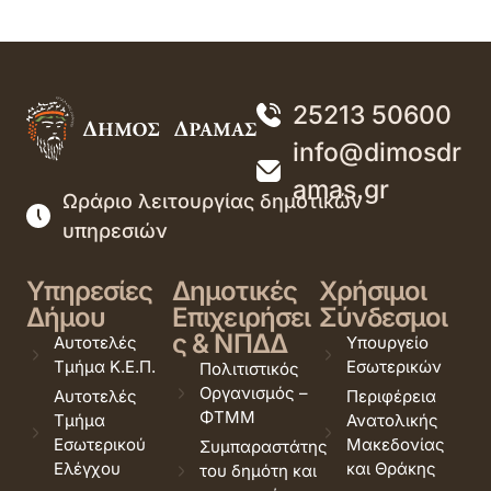
25213 50600
info@dimosdr
amas.gr
Ωράριο λειτουργίας δημοτικών
υπηρεσιών
Υπηρεσίες
Δημοτικές
Χρήσιμοι
Δήμου
Επιχειρήσει
Σύνδεσμοι
ς & ΝΠΔΔ
Αυτοτελές
Υπουργείο
Τμήμα Κ.Ε.Π.
Εσωτερικών
Πολιτιστικός
Οργανισμός –
Αυτοτελές
Περιφέρεια
ΦΤΜΜ
Τμήμα
Ανατολικής
Εσωτερικού
Μακεδονίας
Συμπαραστάτης
Ελέγχου
και Θράκης
του δημότη και