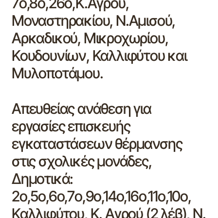
7ο,8ο,26ο,Κ.Αγρού,
Μοναστηρακίου, Ν.Αμισού,
Αρκαδικού, Μικροχωρίου,
Κουδουνίων, Καλλιφύτου και
Μυλοποτάμου.
Απευθείας ανάθεση για
εργασίες επισκευής
εγκαταστάσεων θέρμανσης
στις σχολικές μονάδες,
Δημοτικά:
2ο,5ο,6ο,7ο,9ο,14ο,16ο,11ο,10ο,
Καλλιφύτου, Κ. Αγρού (2 λέβ), Ν.