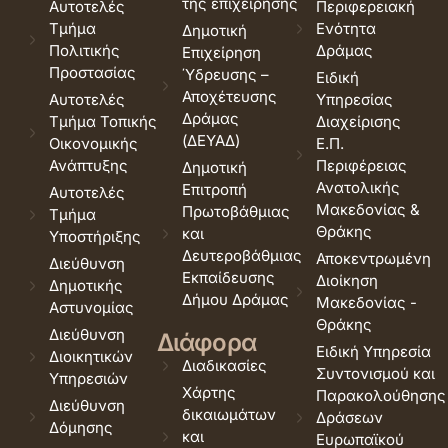
της επιχείρησης
Αυτοτελές
Περιφερειακή
Τμήμα
Ενότητα
Δημοτική
Πολιτικής
Δράμας
Επιχείρηση
Προστασίας
Ύδρευσης –
Ειδική
Αποχέτευσης
Αυτοτελές
Υπηρεσίας
Δράμας
Τμήμα Τοπικής
Διαχείρισης
(ΔΕΥΑΔ)
Οικονομικής
Ε.Π.
Ανάπτυξης
Περιφέρειας
Δημοτική
Ανατολικής
Επιτροπή
Αυτοτελές
Μακεδονίας &
Πρωτοβάθμιας
Τμήμα
Θράκης
και
Υποστήριξης
Δευτεροβάθμιας
Αποκεντρωμένη
Διεύθυνση
Εκπαίδευσης
Διοίκηση
Δημοτικής
Δήμου Δράμας
Μακεδονίας -
Αστυνομίας
Θράκης
Διεύθυνση
Διάφορα
Ειδική Υπηρεσία
Διοικητικών
Διαδικασίες
Συντονισμού και
Υπηρεσιών
Χάρτης
Παρακολούθησης
Διεύθυνση
δικαιωμάτων
Δράσεων
Δόμησης
και
Ευρωπαϊκού