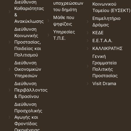
Διεύθυνση
υποχρεώσεων
Κοινωνικού
Καθαριότητας
του δημότη
Ταμείου (ΕΥΣΕΚΤ)
&
Μάθε που
Επιμελητήριο
Ανακύκλωσης
ψηφίζεις
Δράμας
Διεύθυνση
Υπηρεσίες
ΚΕΔΕ
Κοινωνικής
Τ.Π.Ε.
Ε.Ε.Τ.Α.Α.
Προστασίας,
Παιδείας και
ΚΑΛΛΙΚΡΑΤΗΣ
Πολιτισμού
Γενική
Διεύθυνση
Γραμματεία
Οικονομικών
Πολιτικής
Υπηρεσιών
Προστασίας
Διεύθυνση
Visit Drama
Περιβάλλοντος
& Πρασίνου
Διεύθυνση
Προσχολικής
Αγωγής και
Φροντίδας
Οικογένειας