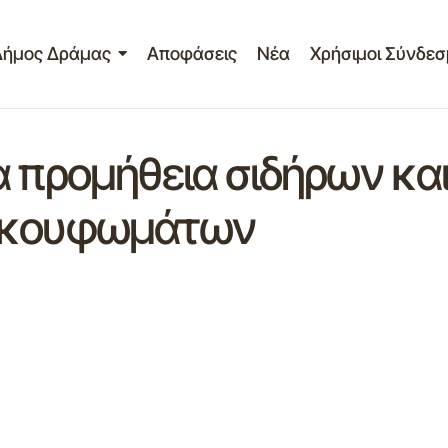
Δήμος Δράμας
Αποφάσεις
Νέα
Χρήσιμοι Σύνδεσ
α προμήθεια σιδήρων κα
ν κουφωμάτων