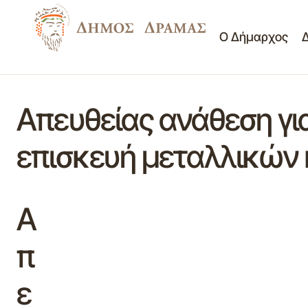
Ο Δήμαρχος
Απευθείας ανάθεση γι
επισκευή μεταλλικώ
Α
π
ε