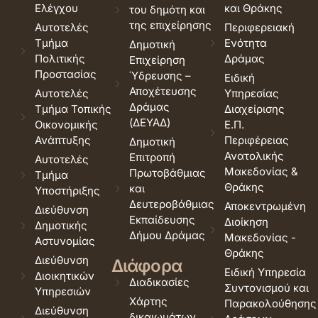
Ελέγχου
και Θράκης
του δημότη και
της επιχείρησης
Αυτοτελές
Περιφερειακή
Τμήμα
Ενότητα
Δημοτική
Πολιτικής
Δράμας
Επιχείρηση
Προστασίας
Ύδρευσης –
Ειδική
Αποχέτευσης
Αυτοτελές
Υπηρεσίας
Δράμας
Τμήμα Τοπικής
Διαχείρισης
(ΔΕΥΑΔ)
Οικονομικής
Ε.Π.
Ανάπτυξης
Περιφέρειας
Δημοτική
Ανατολικής
Επιτροπή
Αυτοτελές
Μακεδονίας &
Πρωτοβάθμιας
Τμήμα
Θράκης
και
Υποστήριξης
Δευτεροβάθμιας
Αποκεντρωμένη
Διεύθυνση
Εκπαίδευσης
Διοίκηση
Δημοτικής
Δήμου Δράμας
Μακεδονίας -
Αστυνομίας
Θράκης
Διεύθυνση
Διάφορα
Ειδική Υπηρεσία
Διοικητικών
Διαδικασίες
Συντονισμού και
Υπηρεσιών
Χάρτης
Παρακολούθησης
Διεύθυνση
δικαιωμάτων