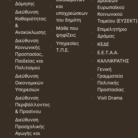
Δράσεων
Δόμησης
και
Ευρωπαϊκού
Διεύθυνση
υποχρεώσεων
Κοινωνικού
Καθαριότητας
του δημότη
Ταμείου (ΕΥΣΕΚΤ)
&
Μάθε που
Επιμελητήριο
Ανακύκλωσης
ψηφίζεις
Δράμας
Διεύθυνση
Υπηρεσίες
ΚΕΔΕ
Κοινωνικής
Τ.Π.Ε.
Ε.Ε.Τ.Α.Α.
Προστασίας,
Παιδείας και
ΚΑΛΛΙΚΡΑΤΗΣ
Πολιτισμού
Γενική
Διεύθυνση
Γραμματεία
Οικονομικών
Πολιτικής
Υπηρεσιών
Προστασίας
Διεύθυνση
Visit Drama
Περιβάλλοντος
& Πρασίνου
Διεύθυνση
Προσχολικής
Αγωγής και