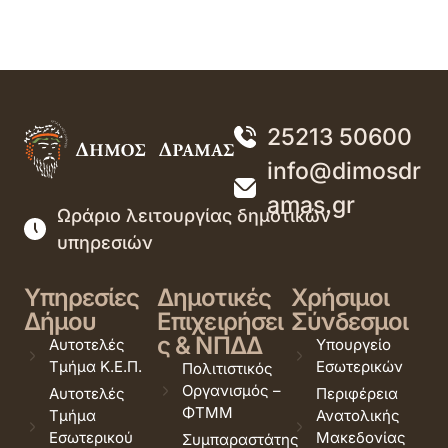
25213 50600
info@dimosdr
amas.gr
Ωράριο λειτουργίας δημοτικών
υπηρεσιών
Υπηρεσίες
Δημοτικές
Χρήσιμοι
Δήμου
Επιχειρήσει
Σύνδεσμοι
ς & ΝΠΔΔ
Αυτοτελές
Υπουργείο
Τμήμα Κ.Ε.Π.
Εσωτερικών
Πολιτιστικός
Οργανισμός –
Αυτοτελές
Περιφέρεια
ΦΤΜΜ
Τμήμα
Ανατολικής
Εσωτερικού
Μακεδονίας
Συμπαραστάτης