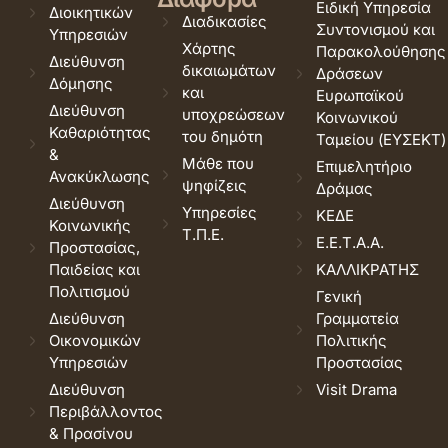
Ειδική Υπηρεσία
Διοικητικών
Διαδικασίες
Συντονισμού και
Υπηρεσιών
Χάρτης
Παρακολούθησης
Διεύθυνση
δικαιωμάτων
Δράσεων
Δόμησης
και
Ευρωπαϊκού
Διεύθυνση
υποχρεώσεων
Κοινωνικού
Καθαριότητας
του δημότη
Ταμείου (ΕΥΣΕΚΤ)
&
Μάθε που
Επιμελητήριο
Ανακύκλωσης
ψηφίζεις
Δράμας
Διεύθυνση
Υπηρεσίες
ΚΕΔΕ
Κοινωνικής
Τ.Π.Ε.
Ε.Ε.Τ.Α.Α.
Προστασίας,
Παιδείας και
ΚΑΛΛΙΚΡΑΤΗΣ
Πολιτισμού
Γενική
Διεύθυνση
Γραμματεία
Οικονομικών
Πολιτικής
Υπηρεσιών
Προστασίας
Διεύθυνση
Visit Drama
Περιβάλλοντος
& Πρασίνου