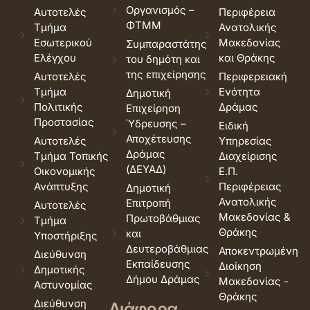
Οργανισμός –
Αυτοτελές
Περιφέρεια
ΦΤΜΜ
Τμήμα
Ανατολικής
Εσωτερικού
Μακεδονίας
Συμπαραστάτης
Ελέγχου
και Θράκης
του δημότη και
της επιχείρησης
Αυτοτελές
Περιφερειακή
Τμήμα
Ενότητα
Δημοτική
Πολιτικής
Δράμας
Επιχείρηση
Προστασίας
Ύδρευσης –
Ειδική
Αποχέτευσης
Αυτοτελές
Υπηρεσίας
Δράμας
Τμήμα Τοπικής
Διαχείρισης
(ΔΕΥΑΔ)
Οικονομικής
Ε.Π.
Ανάπτυξης
Περιφέρειας
Δημοτική
Ανατολικής
Επιτροπή
Αυτοτελές
Μακεδονίας &
Πρωτοβάθμιας
Τμήμα
Θράκης
και
Υποστήριξης
Δευτεροβάθμιας
Αποκεντρωμένη
Διεύθυνση
Εκπαίδευσης
Διοίκηση
Δημοτικής
Δήμου Δράμας
Μακεδονίας -
Αστυνομίας
Θράκης
Διεύθυνση
Διάφορα