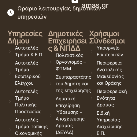
amas.gr
Ωράριο λειτουργίας δημοτικών
υπηρεσιών
Υπηρεσίες
Δημοτικές
Χρήσιμοι
Δήμου
Επιχειρήσει
Σύνδεσμοι
ς & ΝΠΔΔ
Αυτοτελές
Υπουργείο
Τμήμα Κ.Ε.Π.
Εσωτερικών
Πολιτιστικός
Οργανισμός –
Αυτοτελές
Περιφέρεια
ΦΤΜΜ
Τμήμα
Ανατολικής
Εσωτερικού
Μακεδονίας
Συμπαραστάτης
Ελέγχου
και Θράκης
του δημότη και
της επιχείρησης
Αυτοτελές
Περιφερειακή
Τμήμα
Ενότητα
Δημοτική
Πολιτικής
Δράμας
Επιχείρηση
Προστασίας
Ύδρευσης –
Ειδική
Αποχέτευσης
Αυτοτελές
Υπηρεσίας
Δράμας
Τμήμα Τοπικής
Διαχείρισης
(ΔΕΥΑΔ)
Οικονομικής
Ε.Π.