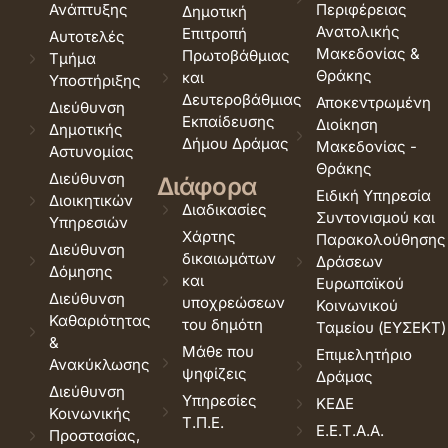
Ανάπτυξης
Περιφέρειας
Δημοτική
Ανατολικής
Επιτροπή
Αυτοτελές
Μακεδονίας &
Πρωτοβάθμιας
Τμήμα
Θράκης
και
Υποστήριξης
Δευτεροβάθμιας
Αποκεντρωμένη
Διεύθυνση
Εκπαίδευσης
Διοίκηση
Δημοτικής
Δήμου Δράμας
Μακεδονίας -
Αστυνομίας
Θράκης
Διεύθυνση
Διάφορα
Ειδική Υπηρεσία
Διοικητικών
Διαδικασίες
Συντονισμού και
Υπηρεσιών
Χάρτης
Παρακολούθησης
Διεύθυνση
δικαιωμάτων
Δράσεων
Δόμησης
και
Ευρωπαϊκού
Διεύθυνση
υποχρεώσεων
Κοινωνικού
Καθαριότητας
του δημότη
Ταμείου (ΕΥΣΕΚΤ)
&
Μάθε που
Επιμελητήριο
Ανακύκλωσης
ψηφίζεις
Δράμας
Διεύθυνση
Υπηρεσίες
ΚΕΔΕ
Κοινωνικής
Τ.Π.Ε.
Ε.Ε.Τ.Α.Α.
Προστασίας,