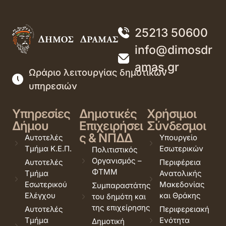
25213 50600
info@dimosdr
amas.gr
Ωράριο λειτουργίας δημοτικών
υπηρεσιών
Υπηρεσίες
Δημοτικές
Χρήσιμοι
Δήμου
Επιχειρήσει
Σύνδεσμοι
ς & ΝΠΔΔ
Αυτοτελές
Υπουργείο
Τμήμα Κ.Ε.Π.
Εσωτερικών
Πολιτιστικός
Οργανισμός –
Αυτοτελές
Περιφέρεια
ΦΤΜΜ
Τμήμα
Ανατολικής
Εσωτερικού
Μακεδονίας
Συμπαραστάτης
Ελέγχου
και Θράκης
του δημότη και
της επιχείρησης
Αυτοτελές
Περιφερειακή
Τμήμα
Ενότητα
Δημοτική