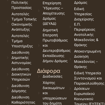
Πολιτικής
Δράμας
Επιχείρηση
Προστασίας
Ύδρευσης –
Ειδική
Αποχέτευσης
Αυτοτελές
Υπηρεσίας
Δράμας
Τμήμα Τοπικής
Διαχείρισης
(ΔΕΥΑΔ)
Οικονομικής
Ε.Π.
Ανάπτυξης
Περιφέρειας
Δημοτική
Ανατολικής
Επιτροπή
Αυτοτελές
Μακεδονίας &
Πρωτοβάθμιας
Τμήμα
Θράκης
και
Υποστήριξης
Δευτεροβάθμιας
Αποκεντρωμένη
Διεύθυνση
Εκπαίδευσης
Διοίκηση
Δημοτικής
Δήμου Δράμας
Μακεδονίας -
Αστυνομίας
Θράκης
Διεύθυνση
Διάφορα
Ειδική Υπηρεσία
Διοικητικών
Διαδικασίες
Συντονισμού και
Υπηρεσιών
Χάρτης
Παρακολούθησης
Διεύθυνση
δικαιωμάτων
Δράσεων
Δόμησης
και
Ευρωπαϊκού
Διεύθυνση
υποχρεώσεων
Κοινωνικού
Καθαριότητας
του δημότη
Ταμείου (ΕΥΣΕΚΤ)