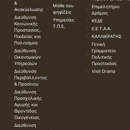
&
Μάθε που
Επιμελητήριο
Ανακύκλωσης
ψηφίζεις
Δράμας
Διεύθυνση
Υπηρεσίες
ΚΕΔΕ
Κοινωνικής
Τ.Π.Ε.
Ε.Ε.Τ.Α.Α.
Προστασίας,
Παιδείας και
ΚΑΛΛΙΚΡΑΤΗΣ
Πολιτισμού
Γενική
Διεύθυνση
Γραμματεία
Οικονομικών
Πολιτικής
Υπηρεσιών
Προστασίας
Διεύθυνση
Visit Drama
Περιβάλλοντος
& Πρασίνου
Διεύθυνση
Προσχολικής
Αγωγής και
Φροντίδας
Οικογένειας
Διεύθυνση