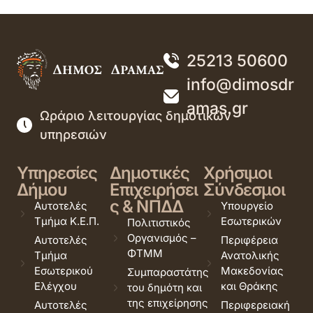
25213 50600
info@dimosdr
amas.gr
Ωράριο λειτουργίας δημοτικών
υπηρεσιών
Υπηρεσίες
Δημοτικές
Χρήσιμοι
Δήμου
Επιχειρήσει
Σύνδεσμοι
ς & ΝΠΔΔ
Αυτοτελές
Υπουργείο
Τμήμα Κ.Ε.Π.
Εσωτερικών
Πολιτιστικός
Οργανισμός –
Αυτοτελές
Περιφέρεια
ΦΤΜΜ
Τμήμα
Ανατολικής
Εσωτερικού
Μακεδονίας
Συμπαραστάτης
Ελέγχου
και Θράκης
του δημότη και
της επιχείρησης
Αυτοτελές
Περιφερειακή