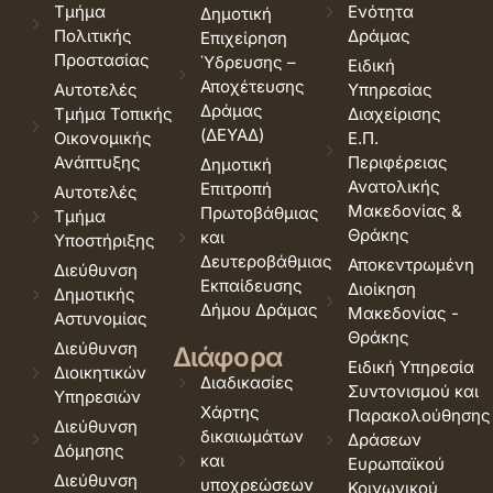
Τμήμα
Ενότητα
Δημοτική
Πολιτικής
Δράμας
Επιχείρηση
Προστασίας
Ύδρευσης –
Ειδική
Αποχέτευσης
Αυτοτελές
Υπηρεσίας
Δράμας
Τμήμα Τοπικής
Διαχείρισης
(ΔΕΥΑΔ)
Οικονομικής
Ε.Π.
Ανάπτυξης
Περιφέρειας
Δημοτική
Ανατολικής
Επιτροπή
Αυτοτελές
Μακεδονίας &
Πρωτοβάθμιας
Τμήμα
Θράκης
και
Υποστήριξης
Δευτεροβάθμιας
Αποκεντρωμένη
Διεύθυνση
Εκπαίδευσης
Διοίκηση
Δημοτικής
Δήμου Δράμας
Μακεδονίας -
Αστυνομίας
Θράκης
Διεύθυνση
Διάφορα
Ειδική Υπηρεσία
Διοικητικών
Διαδικασίες
Συντονισμού και
Υπηρεσιών
Χάρτης
Παρακολούθησης
Διεύθυνση
δικαιωμάτων
Δράσεων
Δόμησης
και
Ευρωπαϊκού
Διεύθυνση
υποχρεώσεων
Κοινωνικού