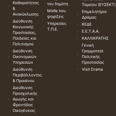
Καθαριότητας
του δημότη
Ταμείου (ΕΥΣΕΚΤ)
&
Μάθε που
Επιμελητήριο
Ανακύκλωσης
ψηφίζεις
Δράμας
Διεύθυνση
Υπηρεσίες
ΚΕΔΕ
Κοινωνικής
Τ.Π.Ε.
Ε.Ε.Τ.Α.Α.
Προστασίας,
Παιδείας και
ΚΑΛΛΙΚΡΑΤΗΣ
Πολιτισμού
Γενική
Διεύθυνση
Γραμματεία
Οικονομικών
Πολιτικής
Υπηρεσιών
Προστασίας
Διεύθυνση
Visit Drama
Περιβάλλοντος
& Πρασίνου
Διεύθυνση
Προσχολικής
Αγωγής και
Φροντίδας
Οικογένειας