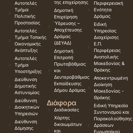
της επιχείρησης
Αυτοτελές
Περιφερειακή
Τμήμα
Ενότητα
Δημοτική
Πολιτικής
Δράμας
Επιχείρηση
Προστασίας
Ύδρευσης –
Ειδική
Αποχέτευσης
Αυτοτελές
Υπηρεσίας
Δράμας
Τμήμα Τοπικής
Διαχείρισης
(ΔΕΥΑΔ)
Οικονομικής
Ε.Π.
Ανάπτυξης
Περιφέρειας
Δημοτική
Ανατολικής
Επιτροπή
Αυτοτελές
Μακεδονίας &
Πρωτοβάθμιας
Τμήμα
Θράκης
και
Υποστήριξης
Δευτεροβάθμιας
Αποκεντρωμένη
Διεύθυνση
Εκπαίδευσης
Διοίκηση
Δημοτικής
Δήμου Δράμας
Μακεδονίας -
Αστυνομίας
Θράκης
Διεύθυνση
Διάφορα
Ειδική Υπηρεσία
Διοικητικών
Διαδικασίες
Συντονισμού και
Υπηρεσιών
Χάρτης
Παρακολούθησης
Διεύθυνση
δικαιωμάτων
Δράσεων
Δόμησης
και
Ευρωπαϊκού