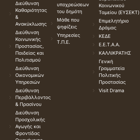
Διεύθυνση
υποχρεώσεων
Κοινωνικού
Καθαριότητας
του δημότη
Ταμείου (ΕΥΣΕΚΤ)
&
Μάθε που
Επιμελητήριο
Ανακύκλωσης
ψηφίζεις
Δράμας
Διεύθυνση
Υπηρεσίες
ΚΕΔΕ
Κοινωνικής
Τ.Π.Ε.
Ε.Ε.Τ.Α.Α.
Προστασίας,
Παιδείας και
ΚΑΛΛΙΚΡΑΤΗΣ
Πολιτισμού
Γενική
Διεύθυνση
Γραμματεία
Οικονομικών
Πολιτικής
Υπηρεσιών
Προστασίας
Διεύθυνση
Visit Drama
Περιβάλλοντος
& Πρασίνου
Διεύθυνση
Προσχολικής
Αγωγής και
Φροντίδας