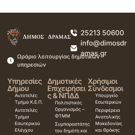
25213 50600
info@dimosdr
amas.gr
Ωράριο λειτουργίας δημοτικών
υπηρεσιών
Υπηρεσίες
Δημοτικές
Χρήσιμοι
Δήμου
Επιχειρήσει
Σύνδεσμοι
ς & ΝΠΔΔ
Αυτοτελές
Υπουργείο
Τμήμα Κ.Ε.Π.
Εσωτερικών
Πολιτιστικός
Οργανισμός –
Αυτοτελές
Περιφέρεια
ΦΤΜΜ
Τμήμα
Ανατολικής
Εσωτερικού
Μακεδονίας
Συμπαραστάτης
Ελέγχου
και Θράκης
του δημότη και