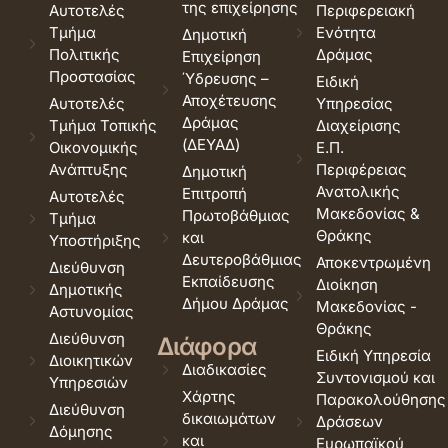
της επιχείρησης
Αυτοτελές
Περιφερειακή
Τμήμα
Ενότητα
Δημοτική
Πολιτικής
Δράμας
Επιχείρηση
Προστασίας
Ύδρευσης –
Ειδική
Αποχέτευσης
Αυτοτελές
Υπηρεσίας
Δράμας
Τμήμα Τοπικής
Διαχείρισης
(ΔΕΥΑΔ)
Οικονομικής
Ε.Π.
Ανάπτυξης
Περιφέρειας
Δημοτική
Ανατολικής
Επιτροπή
Αυτοτελές
Μακεδονίας &
Πρωτοβάθμιας
Τμήμα
Θράκης
και
Υποστήριξης
Δευτεροβάθμιας
Αποκεντρωμένη
Διεύθυνση
Εκπαίδευσης
Διοίκηση
Δημοτικής
Δήμου Δράμας
Μακεδονίας -
Αστυνομίας
Θράκης
Διεύθυνση
Διάφορα
Ειδική Υπηρεσία
Διοικητικών
Διαδικασίες
Συντονισμού και
Υπηρεσιών
Χάρτης
Παρακολούθησης
Διεύθυνση
δικαιωμάτων
Δράσεων
Δόμησης
και
Ευρωπαϊκού