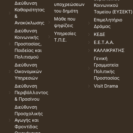
Διεύθυνση
υποχρεώσεων
Κοινωνικού
Καθαριότητας
του δημότη
Ταμείου (ΕΥΣΕΚΤ)
&
Μάθε που
Επιμελητήριο
Ανακύκλωσης
ψηφίζεις
Δράμας
Διεύθυνση
Υπηρεσίες
ΚΕΔΕ
Κοινωνικής
Τ.Π.Ε.
Ε.Ε.Τ.Α.Α.
Προστασίας,
Παιδείας και
ΚΑΛΛΙΚΡΑΤΗΣ
Πολιτισμού
Γενική
Διεύθυνση
Γραμματεία
Οικονομικών
Πολιτικής
Υπηρεσιών
Προστασίας
Διεύθυνση
Visit Drama
Περιβάλλοντος
& Πρασίνου
Διεύθυνση
Προσχολικής
Αγωγής και
Φροντίδας