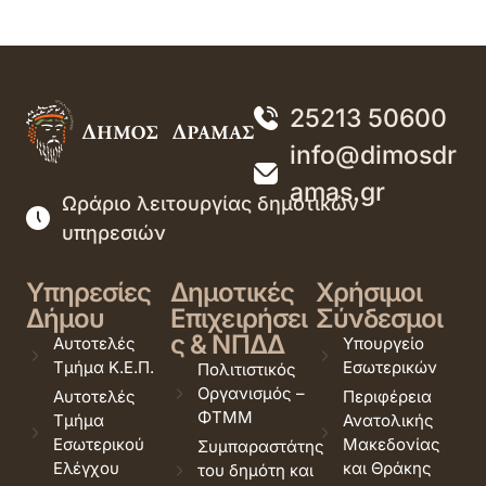
25213 50600
info@dimosdr
amas.gr
Ωράριο λειτουργίας δημοτικών
υπηρεσιών
Υπηρεσίες
Δημοτικές
Χρήσιμοι
Δήμου
Επιχειρήσει
Σύνδεσμοι
ς & ΝΠΔΔ
Αυτοτελές
Υπουργείο
Τμήμα Κ.Ε.Π.
Εσωτερικών
Πολιτιστικός
Οργανισμός –
Αυτοτελές
Περιφέρεια
ΦΤΜΜ
Τμήμα
Ανατολικής
Εσωτερικού
Μακεδονίας
Συμπαραστάτης
Ελέγχου
και Θράκης
του δημότη και