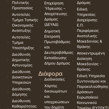
Πολιτικής
Δράμας
Επιχείρηση
Προστασίας
Ύδρευσης –
Ειδική
Αποχέτευσης
Αυτοτελές
Υπηρεσίας
Δράμας
Τμήμα Τοπικής
Διαχείρισης
(ΔΕΥΑΔ)
Οικονομικής
Ε.Π.
Ανάπτυξης
Περιφέρειας
Δημοτική
Ανατολικής
Επιτροπή
Αυτοτελές
Μακεδονίας &
Πρωτοβάθμιας
Τμήμα
Θράκης
και
Υποστήριξης
Δευτεροβάθμιας
Αποκεντρωμένη
Διεύθυνση
Εκπαίδευσης
Διοίκηση
Δημοτικής
Δήμου Δράμας
Μακεδονίας -
Αστυνομίας
Θράκης
Διεύθυνση
Διάφορα
Ειδική Υπηρεσία
Διοικητικών
Διαδικασίες
Συντονισμού και
Υπηρεσιών
Χάρτης
Παρακολούθησης
Διεύθυνση
δικαιωμάτων
Δράσεων
Δόμησης
και
Ευρωπαϊκού
Διεύθυνση
υποχρεώσεων
Κοινωνικού
Καθαριότητας
του δημότη
Ταμείου (ΕΥΣΕΚΤ)