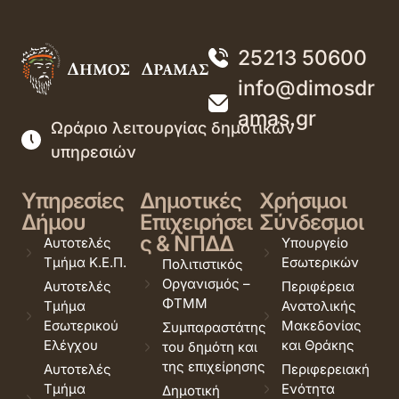
25213 50600
info@dimosdr
amas.gr
Ωράριο λειτουργίας δημοτικών
υπηρεσιών
Υπηρεσίες
Δημοτικές
Χρήσιμοι
Δήμου
Επιχειρήσει
Σύνδεσμοι
ς & ΝΠΔΔ
Αυτοτελές
Υπουργείο
Τμήμα Κ.Ε.Π.
Εσωτερικών
Πολιτιστικός
Οργανισμός –
Αυτοτελές
Περιφέρεια
ΦΤΜΜ
Τμήμα
Ανατολικής
Εσωτερικού
Μακεδονίας
Συμπαραστάτης
Ελέγχου
και Θράκης
του δημότη και
της επιχείρησης
Αυτοτελές
Περιφερειακή
Τμήμα
Ενότητα
Δημοτική