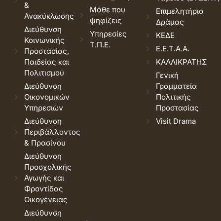
&
Μάθε που
Επιμελητήριο
Ανακύκλωσης
ψηφίζεις
Δράμας
Διεύθυνση
Υπηρεσίες
ΚΕΔΕ
Κοινωνικής
Τ.Π.Ε.
Ε.Ε.Τ.Α.Α.
Προστασίας,
Παιδείας και
ΚΑΛΛΙΚΡΑΤΗΣ
Πολιτισμού
Γενική
Διεύθυνση
Γραμματεία
Οικονομικών
Πολιτικής
Υπηρεσιών
Προστασίας
Διεύθυνση
Visit Drama
Περιβάλλοντος
& Πρασίνου
Διεύθυνση
Προσχολικής
Αγωγής και
Φροντίδας
Οικογένειας
Διεύθυνση