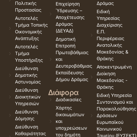
Πολιτικής
Δράμας
Επιχείρηση
Προστασίας
Ύδρευσης –
Ειδική
Αποχέτευσης
Αυτοτελές
Υπηρεσίας
Δράμας
Τμήμα Τοπικής
Διαχείρισης
(ΔΕΥΑΔ)
Οικονομικής
Ε.Π.
Ανάπτυξης
Περιφέρειας
Δημοτική
Ανατολικής
Επιτροπή
Αυτοτελές
Μακεδονίας &
Πρωτοβάθμιας
Τμήμα
Θράκης
και
Υποστήριξης
Δευτεροβάθμιας
Αποκεντρωμένη
Διεύθυνση
Εκπαίδευσης
Διοίκηση
Δημοτικής
Δήμου Δράμας
Μακεδονίας -
Αστυνομίας
Θράκης
Διεύθυνση
Διάφορα
Ειδική Υπηρεσία
Διοικητικών
Διαδικασίες
Συντονισμού και
Υπηρεσιών
Χάρτης
Παρακολούθησης
Διεύθυνση
δικαιωμάτων
Δράσεων
Δόμησης
και
Ευρωπαϊκού
Διεύθυνση
υποχρεώσεων
Κοινωνικού
Καθαριότητας
του δημότη
Ταμείου (ΕΥΣΕΚΤ)