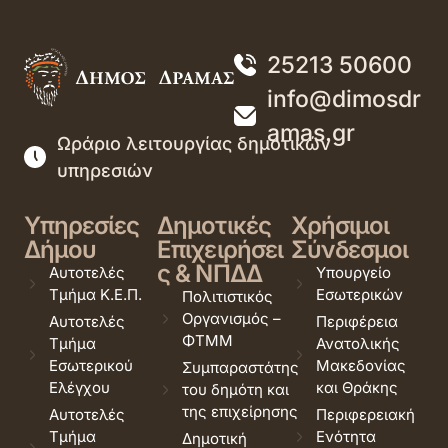
25213 50600
info@dimosdr
amas.gr
Ωράριο λειτουργίας δημοτικών
υπηρεσιών
Υπηρεσίες
Δημοτικές
Χρήσιμοι
Δήμου
Επιχειρήσει
Σύνδεσμοι
ς & ΝΠΔΔ
Αυτοτελές
Υπουργείο
Τμήμα Κ.Ε.Π.
Εσωτερικών
Πολιτιστικός
Οργανισμός –
Αυτοτελές
Περιφέρεια
ΦΤΜΜ
Τμήμα
Ανατολικής
Εσωτερικού
Μακεδονίας
Συμπαραστάτης
Ελέγχου
και Θράκης
του δημότη και
της επιχείρησης
Αυτοτελές
Περιφερειακή
Τμήμα
Ενότητα
Δημοτική