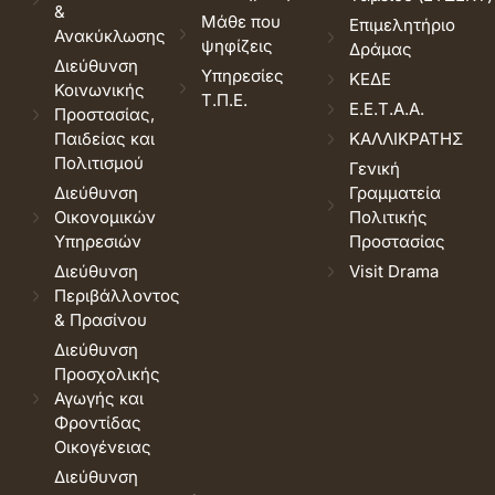
&
Μάθε που
Επιμελητήριο
Ανακύκλωσης
ψηφίζεις
Δράμας
Διεύθυνση
Υπηρεσίες
ΚΕΔΕ
Κοινωνικής
Τ.Π.Ε.
Ε.Ε.Τ.Α.Α.
Προστασίας,
Παιδείας και
ΚΑΛΛΙΚΡΑΤΗΣ
Πολιτισμού
Γενική
Διεύθυνση
Γραμματεία
Οικονομικών
Πολιτικής
Υπηρεσιών
Προστασίας
Διεύθυνση
Visit Drama
Περιβάλλοντος
& Πρασίνου
Διεύθυνση
Προσχολικής
Αγωγής και
Φροντίδας
Οικογένειας
Διεύθυνση